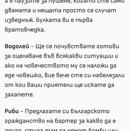
а в паузите за пушене, когато сте само
двамата и нещата просто се случат
изведнъж. Булката ви е първа
братовчедка.
Водолей
- Ще се почувствате готови
за оцеляване във всякакви ситуации и
ако на човечеството му се наложи да
яде човешко, вие вече сте си набелязали
от кои ваши приятели ще искате да
захапете.
Риби
- Предлагате си българското
гражданство на бартер за какво да е
друго, стига там да нямат бомби или