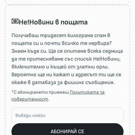
He!Новини в пощата
Получаваш тридесет килограма спам в
пощата си и почти всичко те нервира?
Знаем къде си. Ще се опитаме всяка седмица
да те притесняваме със списък He!Новини,
включително и къщей от златни орли.
Вероятно ще ни кажат и адресът ти ще се
окаже в датабаза за фишинг съобщения.
*С абонирането приемаш
Политиката за
поверителност
.
АБОНИРАЙ СЕ