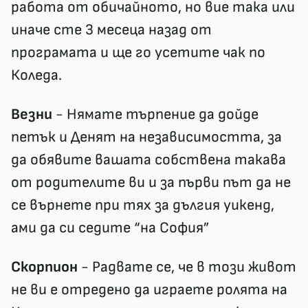
работа от обичайното, но вие така или
иначе сте 3 месеца назад от
програмата и ще го усетите чак по
Коледа.
Везни
- Нямате търпение да дойде
петък и Денят на независимостта, за
да обявите вашата собствена такава
от родителите ви и за първи път да не
се върнете при тях за дългия уикенд,
ами да си седите “на София”
Скорпион
- Радвате се, че в този живот
не ви е отредено да играете ролята на