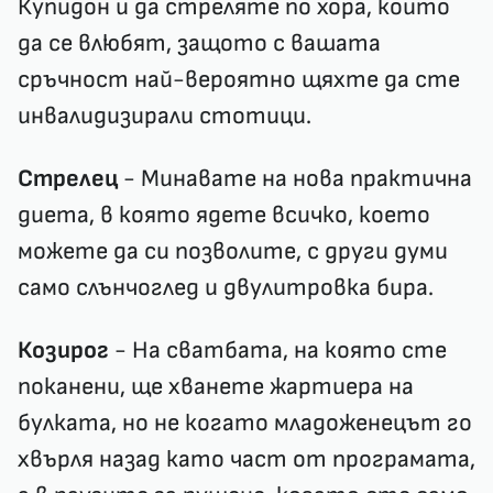
Купидон и да стреляте по хора, които
да се влюбят, защото с вашата
сръчност най-вероятно щяхте да сте
инвалидизирали стотици.
Стрелец
- Минавате на нова практична
диета, в която ядете всичко, което
можете да си позволите, с други думи
само слънчоглед и двулитровка бира.
Козирог
- На сватбата, на която сте
поканени, ще хванете жартиера на
булката, но не когато младоженецът го
хвърля назад като част от програмата,