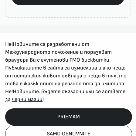
Не!Новините са разработени от
Международното положение и поразяват
браузъра Ви с глутенови ГМО бисквитки.
За реклама и връзка с нас, пишете на
Публикациите в сайта са измислица и ако нещо
nenovinite@gmail.com
от истинския живот съвпада с нещо в тях, то
Контакт
това е жалък опит на реалността да имитира
За нас
Не!Новините. Бъдете съгласни или се гответе
Напиши Не!Новина
за
черни магии
!
Абонирай се
PRIEMAM
Policy, Rights, etc 2026
SAMO OSNOVNITE