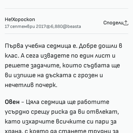
Не!Хороскоп
Сподели
17 септември 2017
6,880
@beasta
Първа учебна седмица е. Добре дошли в
клас. А сега извадете по един лист и
решете задачите, които съдбата ще
ви изпише на дъската с грозен и
нечетлив почерк.
Овен
- Цяла седмица ще работите
усърдно срещу риска да ви отвлекат,
като изхарчите всичките си пари за
храна, с която да станете трудни за