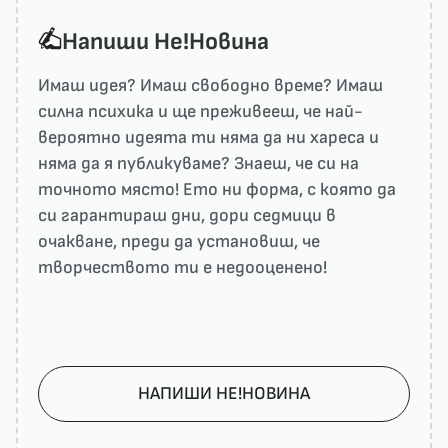
Напиши He!Новина
Имаш идея? Имаш свободно време? Имаш
силна психика и ще преживееш, че най-
вероятно идеята ти няма да ни харесa и
няма да я публикуваме? Знаеш, че си на
точното място! Ето ни форма, с която да
си гарантираш дни, дори седмици в
очакване, преди да установиш, че
творчеството ти е недооценено!
НАПИШИ НЕ!НОВИНА