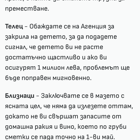
преместване.
Телец
- Обаждате се на Агенция за
закрила на детето, за да подадeте
сигнал, че детето ви не расте
достатъчно щастливо и ако ви
осигурят 1 милион лева, проблемът ще
бъде поправен мигновенно.
Близнаци
- Заключвате се в мазето с
ясната цел, че няма да излезете оттам,
докато не ви свършат запасите от
домашна ракия и вино, което по груби
сметки се пада точно на 1-ви май.