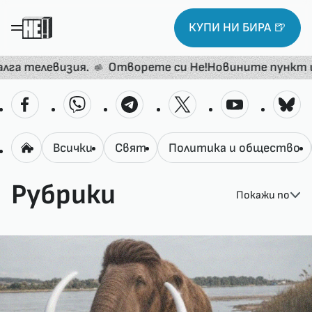
КУПИ НИ БИРА 🍺
.
Отворете си Не!Новините пункт и жънете 6% о
Всички
Свят
Политика и общество
Рубрики
Покажи по