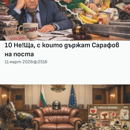
10 Не!Ща, с които държат Сарафов
на поста
11 март 2026
2516