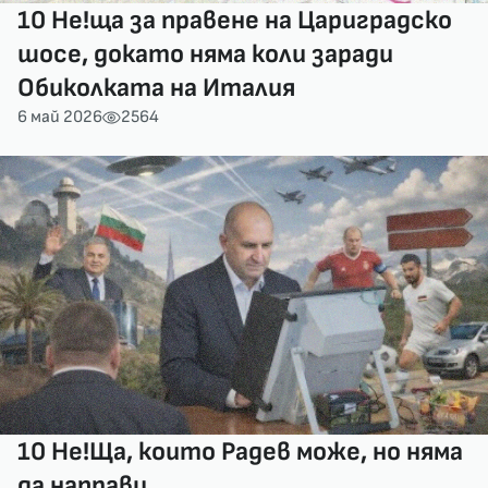
10 Не!ща за правене на Цариградско
шосе, докато няма коли заради
Обиколката на Италия
6 май 2026
2564
10 Не!Ща, които Радев може, но няма
да направи