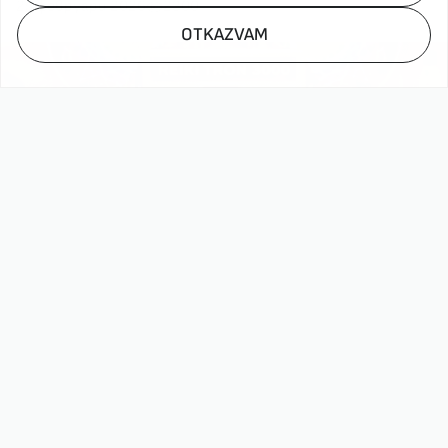
25 февруари 2026
2300
OTKAZVAM
Антена към Вселената: REIKI TRON
3000 и новата ера на домашната
вибрация
23 февруари 2026
1620