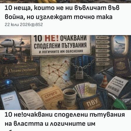
10 неща, които не ни въвличат във
война, но изглеждат точно така
22 юли 2026
852
10 не!очаквани споделени пътувания
на властта и логичните им