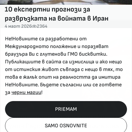
10 експертни прогнози за
развръзката на войната в Иран
4 март 2026
2364
Не!Новините са разработени от
Международното положение и поразяват
браузъра Ви с глутенови ГМО бисквитки.
Публикациите в сайта са измислица и ако нещо
от истинския живот съвпада с нещо в тях, то
това е жалък опит на реалността да имитира
Не!Новините. Бъдете съгласни или се гответе
за
черни магии
!
PRIEMAM
10 предизборни обещания, с които
Румен Радев ще обедини българина
SAMO OSNOVNITE