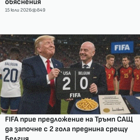
обяснения
15 юли 2026
849
FIFA прие предложение на Тръмп САЩ
да започне с 2 гола преднина срещу
Белгия