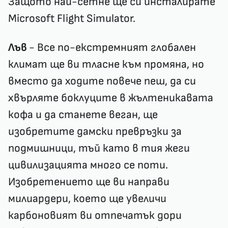
Защото най-сетне ще си инсталирате
Microsoft Flight Simulator.
Лъв
- Все по-екстремният глобален
климат ще ви тласне към промяна, но
вместо да ходите повече пеш, да си
хвърляте боклуците в жълтеникавата
кофа и да станете веган, ще
изобретите дамски превръзки за
подмишници, тъй като в тия жеги
цивилизацията много се поти.
Изобретението ще ви направи
милиардери, което ще увеличи
карбоновият ви отпечатък дори