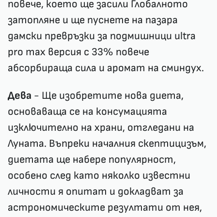
повече, което ще засили Глобалното
затопляне и ще пуснете на пазара
дамски превръзки за подмишници ultra
pro max версия с 33% повече
абсорбираща сила и аромат на сминдух.
Дева
- Ще изобретите нова диета,
основаваща се на консумацията
изключително на храни, отгледани на
Луната. Въпреки началния скептицизъм,
диетата ще набере популярност,
особено след като няколко известни
личности я опитат и докладват за
астрономическите резултати от нея,