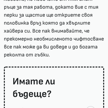
ръце за тая работа, докато вие с тия
перки за щастие ще откриете своя
половинка връз която да хвърлите
хайвера си. Все пак внимавайте, че
прекомерно необмисленото чифтосване
все пак може да ви доведе и до богата
реколта от гъбки.
Имате ли
бъдеще?