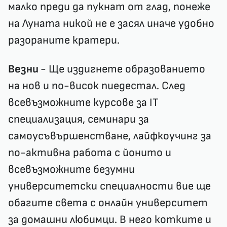
малко преди да пукнат от глад, понеже
на Луната никой не е засял иначе удобно
разораните кратери.
Везни
- Ще издигнете образованието
на нов и по-висок пиедестал. След
всевъзможните курсове за IT
специализация, семинари за
самоусъвършенстване, лайфкоучинг за
по-активна работа с йонито и
всевъзможните безумни
университетски специалности вие ще
обагите света с онлайн университет
за домашни любимци. В него котките и