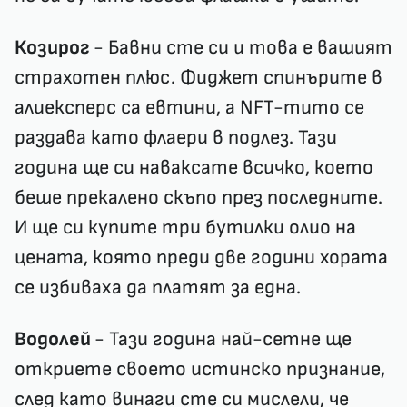
Козирог
- Бавни сте си и това е вашият
страхотен плюс. Фиджет спинърите в
алиексперс са евтини, а NFT-тито се
раздава като флаери в подлез. Тази
година ще си наваксате всичко, което
беше прекалено скъпо през последните.
И ще си купите три бутилки олио на
цената, която преди две години хората
се избиваха да платят за една.
Водолей
- Тази година най-сетне ще
откриете своето истинско признание,
след като винаги сте си мислели, че