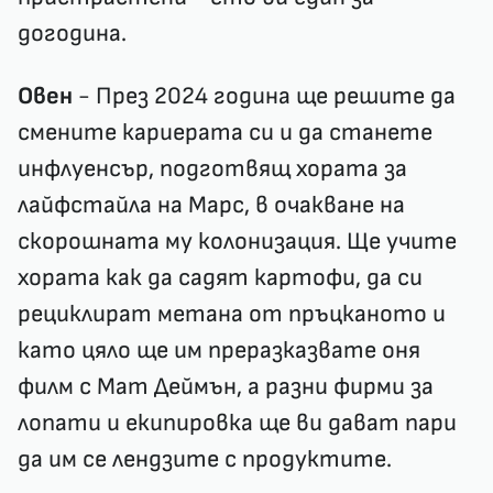
догодина.
Овен
- През 2024 година ще решите да
смените кариерата си и да станете
инфлуенсър, подготвящ хората за
лайфстайла на Марс, в очакване на
скорошната му колонизация. Ще учите
хората как да садят картофи, да си
рециклират метана от пръцканото и
като цяло ще им преразказвате оня
филм с Мат Деймън, а разни фирми за
лопати и екипировка ще ви дават пари
да им се лендзите с продуктите.