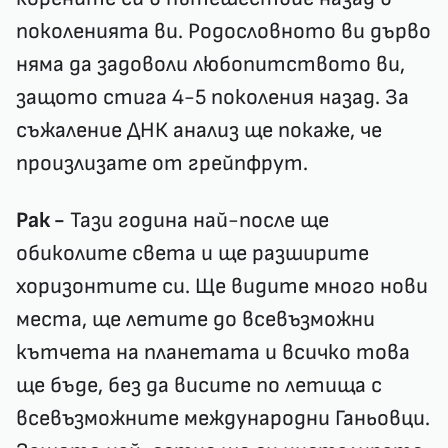
поколенията ви. Родословното ви дърво
няма да задоволи любопитството ви,
защото стига 4-5 поколения назад. За
съжаление ДНК анализ ще покаже, че
произлизате от грейпфрут.
Рак -
Тази година най-после ще
обиколите света и ще разширите
хоризонтите си. Ще видите много нови
места, ще летите до всевъзможни
кътчета на планетата и всичко това
ще бъде, без да висите по летища с
всевъзможните международни Ганьовци.