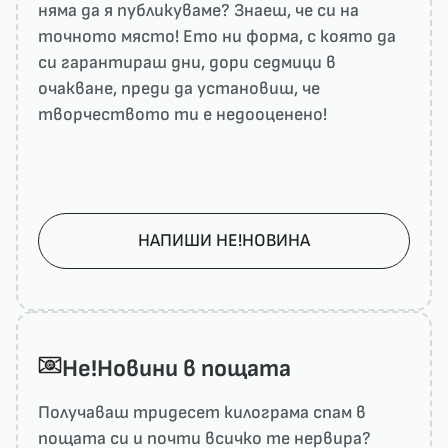
няма да я публикуваме? Знаеш, че си на
точното място! Ето ни форма, с която да
си гарантираш дни, дори седмици в
очакване, преди да установиш, че
творчеството ти е недооценено!
НАПИШИ НЕ!НОВИНА
He!Новини в пощата
Получаваш тридесет килограма спам в
пощата си и почти всичко те нервира?