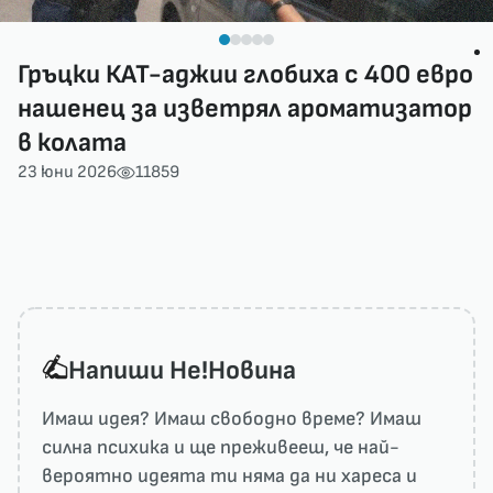
Гръцки КАТ-аджии глобиха с 400 евро
нашенец за изветрял ароматизатор
в колата
23 юни 2026
11859
Напиши He!Новина
Имаш идея? Имаш свободно време? Имаш
силна психика и ще преживееш, че най-
вероятно идеята ти няма да ни харесa и