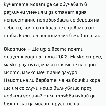
кучетата могат да се обучават в
различни умения и да станат една
непрестанно подобряваща се версия на
себе си, която никога не е доволна от
това, което е постигнала в живота си.
Скорпион -
Ще изживеете почти
същата година като 2023. Малко стрес,
малко разтуха, малко тъпчене на едно
място, малко мечтаене залудо.
Наистина ли вярвате, че на всички хора
ще им се случи нещо вълнуващо през
новата година? Нали трябва някой да
бъхти, за да могат другите да