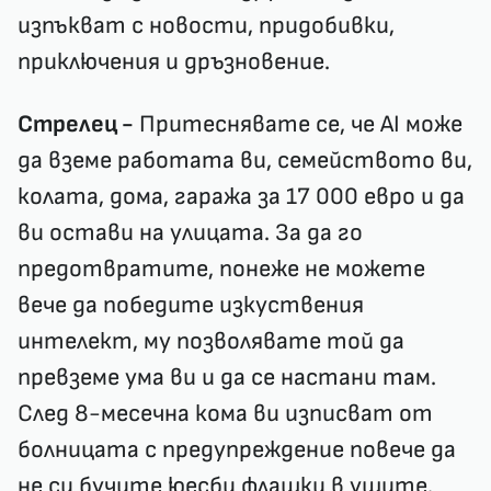
изпъкват с новости, придобивки,
приключения и дръзновение.
Стрелец -
Притеснявате се, че AI може
да вземе работата ви, семейството ви,
колата, дома, гаража за 17 000 евро и да
ви остави на улицата. За да го
предотвратите, понеже не можете
вече да победите изкуствения
интелект, му позволявате той да
превземе ума ви и да се настани там.
След 8-месечна кома ви изписват от
болницата с предупреждение повече да
не си бучите юесби флашки в ушите.