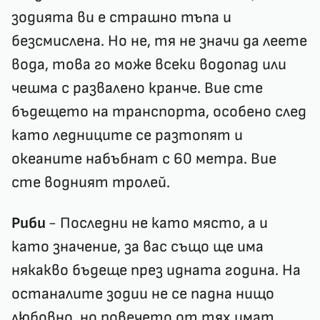
зодията ви е страшно тъпа и
безсмислена. Но не, тя не значи да леете
вода, това го може всеки водопад или
чешма с развалено кранче. Вие сте
бъдещето на транспорта, особено след
като ледниците се разтопят и
океаните набъбнат с 60 метра. Вие
сте водният тролей.
Риби
- Последни не като място, а и
като значение, за вас също ще има
някакво бъдеще през идната година. На
останалите зодии не се падна нищо
любовно, но повечето от тях имат