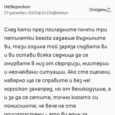
Не!Хороскоп
Сподели
27 декември 2023
13,174
@zhelyo
След като през последните почти три
петилетки beasta гадаеше бъднините
ви, тази година той заряза съдбата ви
и ви остави всяка седмица да се
гмурвате в низ от сюрпризи, мистерии
и неочаквани ситуации. Ако сте оцелели,
навярно ще се справите и без не!
хороскоп занапред, но от великодушие, а
и за да се сетите, точно когато си
помислихте, че вече не сте
пристрастени - ето ви един за