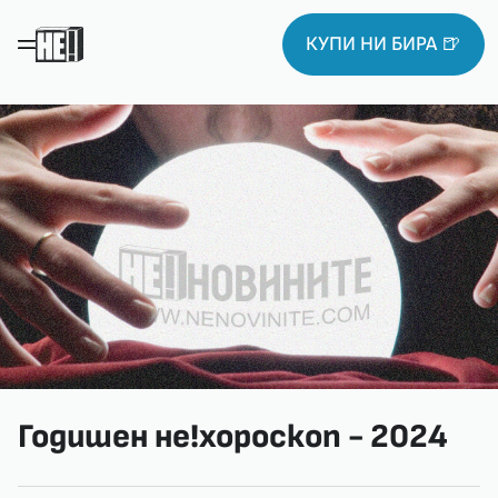
КУПИ НИ БИРА 🍺
Годишен не!хороскоп - 2024