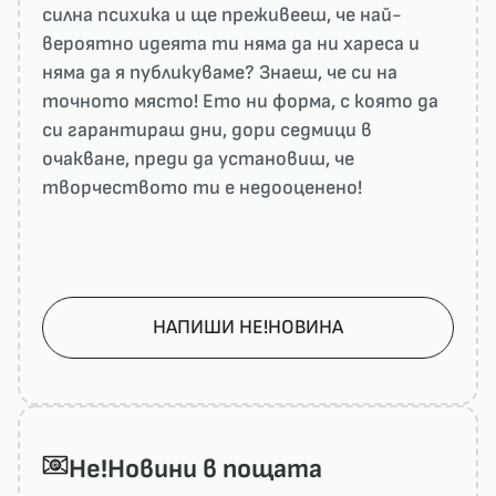
силна психика и ще преживееш, че най-
вероятно идеята ти няма да ни харесa и
няма да я публикуваме? Знаеш, че си на
точното място! Ето ни форма, с която да
си гарантираш дни, дори седмици в
очакване, преди да установиш, че
творчеството ти е недооценено!
НАПИШИ НЕ!НОВИНА
He!Новини в пощата