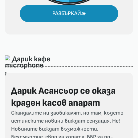
РАЗБЪРКАЙ
Дарик кафе
Дарик Асансьор се оказа
краден касов апарат
Скандалите ни заобикалят, но там, където
истинските новини виждат сензация, Не!
Новините виждат възможности.
Безсмъртие, евро за хората, ББР за по-