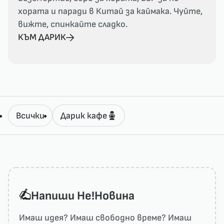
хората и паради в Китай за каймака. Чуйте,
вижте, спинкайте сладко.
КЪМ ДАРИК
Всички
Дарик кафе
Напиши He!Новина
Имаш идея? Имаш свободно време? Имаш