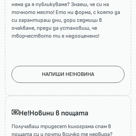
няма да я публикуваме? Знаеш, че си на
точното място! Ето ни форма, с която да
си гарантираш дни, дори седмици в
очакване, преди да установиш, че
творчеството ти е недооценено!
НАПИШИ НЕ!НОВИНА
He!Новини в пощата
Получаваш тридесет килограма спам в
пощата си и почти всичко те нервира?