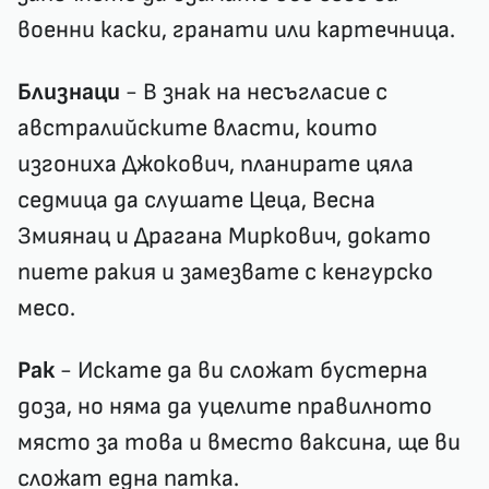
военни каски, гранати или картечница.
Близнаци
- В знак на несъгласие с
австралийските власти, които
изгониха Джокович, планирате цяла
седмица да слушате Цеца, Весна
Змиянац и Драгана Миркович, докато
пиете ракия и замезвате с кенгурско
месо.
Рак
- Искате да ви сложат бустерна
доза, но няма да уцелите правилното
място за това и вместо ваксина, ще ви
сложат една патка.