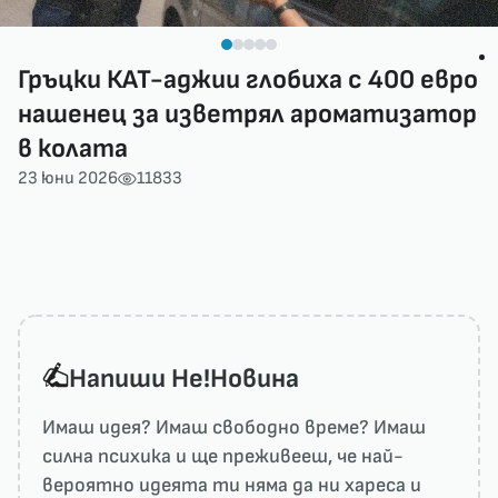
Гръцки КАТ-аджии глобиха с 400 евро
нашенец за изветрял ароматизатор
в колата
23 юни 2026
11833
Напиши He!Новина
Имаш идея? Имаш свободно време? Имаш
силна психика и ще преживееш, че най-
вероятно идеята ти няма да ни харесa и