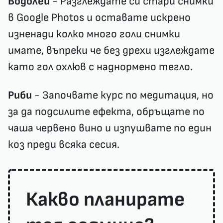
Водолей
- Разглеждате си стари снимки
в Google Photos и оставате искрено
изненади колко много голи снимки
имате, въпреки че без дрехи изглеждате
като гол охлюв с наднормено тегло.
Риби
- Започвате курс по медитация, но
за да подсилите ефекта, обръщате по
чаша червено вино и изпушвате по един
коз преди всяка сесия.
Какво планирате