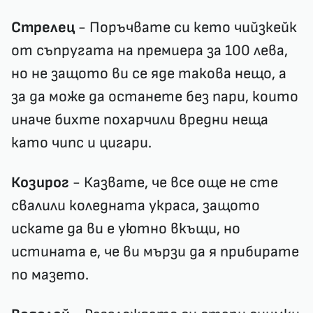
Стрелец
- Поръчвате си кето чийзкейк
от съпругата на премиера за 100 лева,
но не защото ви се яде такова нещо, а
за да може да останете без пари, които
иначе бихте похарчили вредни неща
като чипс и цигари.
Козирог
- Казвате, че все още не сте
свалили коледната украса, защото
искате да ви е уютно вкъщи, но
истината е, че ви мързи да я прибирате
по мазето.