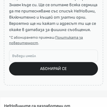
Знаем къде си. Ще се опитаме всяка седмица
да те притесняваме със списък He!Новини,
включително и къщей от златни орли.
Вероятно ще ни кажат и адресът ти ще се
окаже в датабаза за фишинг съобщения.
*С абонирането приемаш
Политиката за
поверителност
.
АБОНИРАЙ СЕ
Не!Новините са разработени от