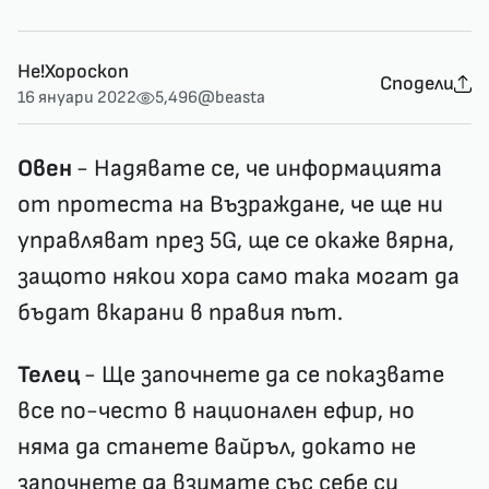
Не!Хороскоп
Сподели
16 януари 2022
5,496
@beasta
Овен
- Надявате се, че информацията
от протеста на Възраждане, че ще ни
управляват през 5G, ще се окаже вярна,
защото някои хора само така могат да
бъдат вкарани в правия път.
Телец
- Ще започнете да се показвате
все по-често в национален ефир, но
няма да станете вайръл, докато не
започнете да взимате със себе си