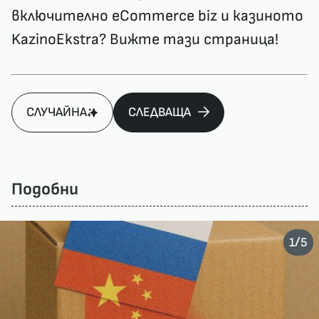
включително eCommerce biz и казиното
KazinoEkstra
? Вижте тази страница!
СЛУЧАЙНА
СЛЕДВАЩА
Подобни
/
1
5