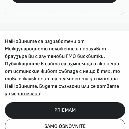
Не!Новините са разработени от
Международното положение и поразяват
браузъра Ви с глутенови ГМО бисквитки.
За реклама и връзка с нас, пишете на
Публикациите в сайта са измислица и ако нещо
nenovinite@gmail.com
от истинския живот съвпада с нещо в тях, то
Контакт
това е жалък опит на реалността да имитира
За нас
Не!Новините. Бъдете съгласни или се гответе
Напиши Не!Новина
за
черни магии
!
Абонирай се
PRIEMAM
Policy, Rights, etc 2026
SAMO OSNOVNITE