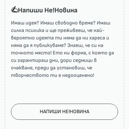
Напиши He!Новина
Имаш идея? Имаш свободно време? Имаш
силна психика и ще преживееш, че най-
вероятно идеята ти няма да ни харесa и
няма да я публикуваме? Знаеш, че си на
точното място! Ето ни форма, с която да
си гарантираш дни, дори седмици в
очакване, преди да установиш, че
творчеството ти е недооценено!
НАПИШИ НЕ!НОВИНА