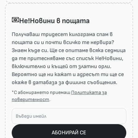
He!Новини в пощата
Получаваш тридесет килограма спам в
пощата си и почти всичко те нервира?
Знаем къде си. Ще се опитаме всяка седмица
да те притесняваме със списък He!Новини,
включително и къщей от златни орли.
Вероятно ще ни кажат и адресът ти ще се
окаже в датабаза за фишинг съобщения.
*С абонирането приемаш
Политиката за
поверителност
.
АБОНИРАЙ СЕ