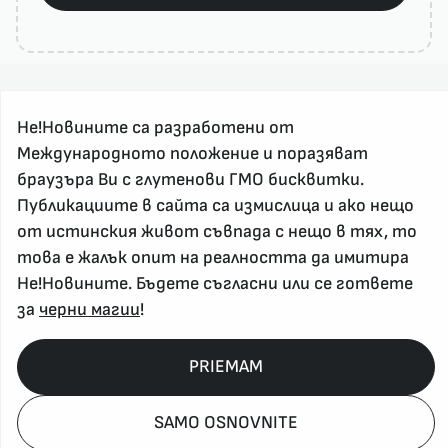
Не!Новините са разработени от
Международното положение и поразяват
браузъра Ви с глутенови ГМО бисквитки.
Публикациите в сайта са измислица и ако нещо
За реклама и връзка с нас, пишете на
от истинския живот съвпада с нещо в тях, то
nenovinite@gmail.com
това е жалък опит на реалността да имитира
Контакт
Не!Новините. Бъдете съгласни или се гответе
За нас
за
черни магии
!
Напиши Не!Новина
Абонирай се
PRIEMAM
SAMO OSNOVNITE
Policy, Rights, etc 2026