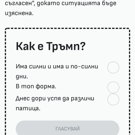
съгласен”, докато ситуацията бъде
изяснена.
Как е Тръмп?
Има силни и има и по-силни
дни.
В топ форма.
Днес дори успя да различи
патица.
ГЛАСУВАЙ