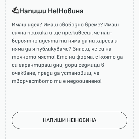
Напиши He!Новина
Имаш идея? Имаш свободно време? Имаш
силна психика и ще преживееш, че най-
вероятно идеята ти няма да ни харесa и
няма да я публикуваме? Знаеш, че си на
точното място! Ето ни форма, с която да
си гарантираш дни, дори седмици в
очакване, преди да установиш, че
творчеството ти е недооценено!
НАПИШИ НЕ!НОВИНА