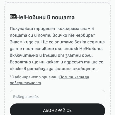
He!Новини в пощата
Получаваш тридесет килограма спам в
пощата си и почти всичко те нервира?
Знаем къде си. Ще се опитаме всяка седмица
да те притесняваме със списък He!Новини,
включително и къщей от златни орли.
Вероятно ще ни кажат и адресът ти ще се
окаже в датабаза за фишинг съобщения.
*С абонирането приемаш
Политиката за
поверителност
.
АБОНИРАЙ СЕ