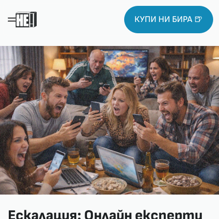
КУПИ НИ БИРА 🍺
Ескалация: Онлайн експерти