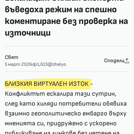
въведоха режим на спешно
коментиране без проверка на
източници
Свят
Сподели
5 март 2026
1,613
@zhelyo
БЛИЗКИЯ ВИРТУАЛЕН ИЗТОК
-
Конфликтът ескалира тази сутрин,
след като хиляди потребители обявиха
взаимно геополитическо ембарго върху
мненията си, придружено с ускорено
публикуване на линкове без четене на