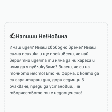
Напиши He!Новина
Имаш идея? Имаш свободно време? Имаш
силна психика и ще преживееш, че най-
вероятно идеята ти няма да ни харесa и
няма да я публикуваме? Знаеш, че си на
точното място! Ето ни форма, с която да
си гарантираш дни, дори седмици в
очакване, преди да установиш, че
творчеството ти е недооценено!