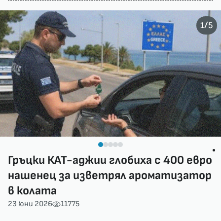
/
1
5
Гръцки КАТ-аджии глобиха с 400 евро
нашенец за изветрял ароматизатор
в колата
23 юни 2026
11775