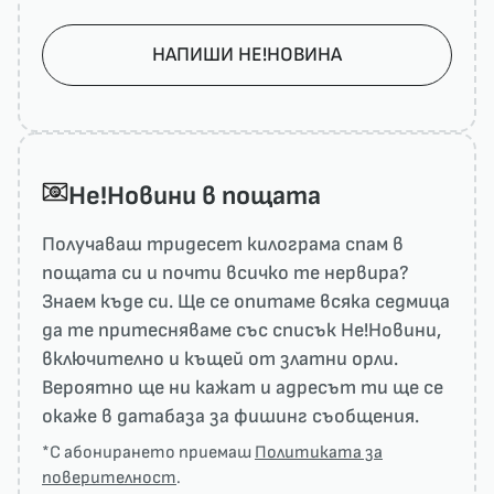
НАПИШИ НЕ!НОВИНА
He!Новини в пощата
Получаваш тридесет килограма спам в
пощата си и почти всичко те нервира?
Знаем къде си. Ще се опитаме всяка седмица
да те притесняваме със списък He!Новини,
включително и къщей от златни орли.
Вероятно ще ни кажат и адресът ти ще се
окаже в датабаза за фишинг съобщения.
*С абонирането приемаш
Политиката за
поверителност
.