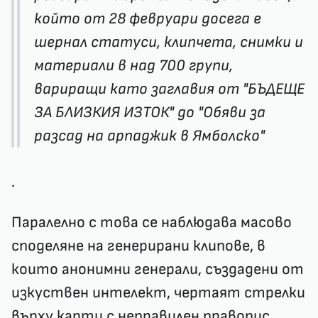
който от 28 февруари досега е
шернал статуси, клипчета, снимки и
материали в над 700 групи,
вариращи като заглавия от "БЪДЕЩЕ
ЗА БЛИЗКИЯ ИЗТОК" до "Обяви за
разсад на арпаджик в Ямболско"
.
Паралелно с това се наблюдава масово
споделяне на генерирани клипове, в
които анонимни генерали, създадени от
изкуствен интелект, чертаят стрелки
върху карти с неправилен правопис,