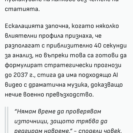
статията.
Ескалацията започна, когато няколко
влиятелни профила признаха, че
разполагат с приблизително 40 секунди
за анализ, но въпреки това са готови да
формулират стратегически прогнози
до 2037 г., стига да има подходящо AI
видео с драматична музика, доказващо
нечие военно превъзходство.
“Нямам време да проверявам
източници, защото трябва да
реагирам навреме.” - сподели човек,