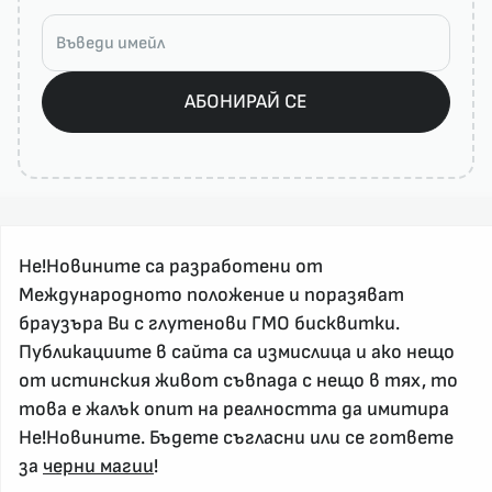
АБОНИРАЙ СЕ
Не!Новините са разработени от
Международното положение и поразяват
браузъра Ви с глутенови ГМО бисквитки.
За реклама и връзка с нас, пишете на
Публикациите в сайта са измислица и ако нещо
nenovinite@gmail.com
от истинския живот съвпада с нещо в тях, то
Контакт
това е жалък опит на реалността да имитира
За нас
Не!Новините. Бъдете съгласни или се гответе
за
черни магии
!
Напиши Не!Новина