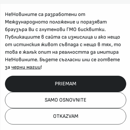
Не!Новините са разработени от
Международното положение и поразяват
браузъра Ви с глутенови ГМО бисквитки.
Публикациите в сайта са измислица и ако нещо
За реклама и връзка с нас, пишете на
nenovinite@gmail.com
от истинския живот съвпада с нещо в тях, то
Контакт
това е жалък опит на реалността да имитира
Не!Новините. Бъдете съгласни или се гответе
За нас
за
черни магии
!
Напиши Не!Новина
Абонирай се
PRIEMAM
Policy, Rights, etc 2026
SAMO OSNOVNITE
OTKAZVAM