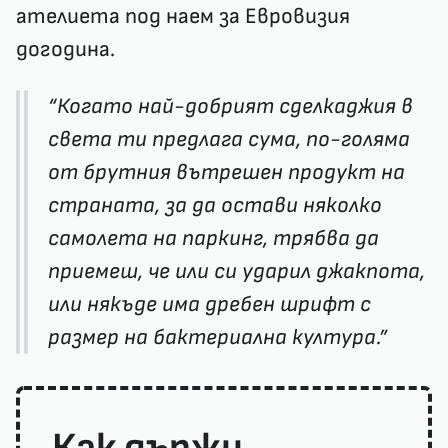
ателиета под наем за Евровизия
догодина.
“Когато най-добрият сделкаджия в
света ти предлага сума, по-голяма
от брутния вътрешен продукт на
страната, за да остави няколко
самолета на паркинг, трябва да
приемеш, че или си ударил джакпота,
или някъде има дребен шрифт с
размер на бактериална култура.”
Как държи