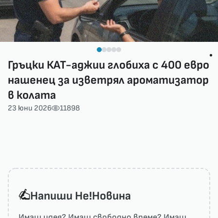
Гръцки КАТ-аджии глобиха с 400 евро
нашенец за изветрял ароматизатор
в колата
23 юни 2026
11898
Напиши He!Новина
Имаш идея? Имаш свободно време? Имаш