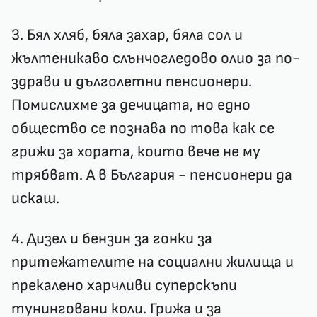
3. Бял хляб, бяла захар, бяла сол и
жълтеникаво слънчогледово олио за по-
здрави и дълголетни пенсионери.
Помислихме за дечицата, но едно
общество се познава по това как се
грижи за хората, които вече не му
трябват. А в България - пенсионери да
искаш.
4. Дизел и бензин за гонки за
притежателите на социални жилища и
прекалено харчливи суперскъпи
тунинговани коли. Грижа и за