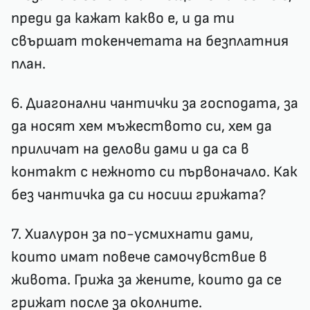
преди да кажат какво е, и да ти
свършат токенчетата на безплатния
план.
6. Диагонални чантички за господата, за
да носят хем мъжеството си, хем да
приличат на делови дами и да са в
контакт с нежното си първоначало. Как
без чантичка да си носиш грижата?
7. Хиалурон за по-усмихнати дами,
които имат повече самочувствие в
живота. Грижа за жените, които да се
грижат после за околните.