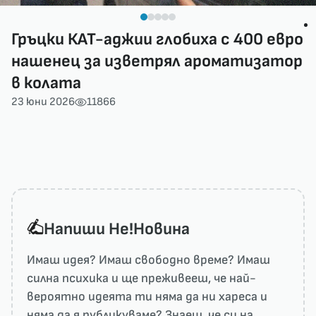
Гръцки КАТ-аджии глобиха с 400 евро
нашенец за изветрял ароматизатор
в колата
23 юни 2026
11866
Напиши He!Новина
Имаш идея? Имаш свободно време? Имаш
силна психика и ще преживееш, че най-
вероятно идеята ти няма да ни харесa и
няма да я публикуваме? Знаеш, че си на