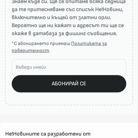
Знаем къде си. Ще се опитаме всяка седмица
да те притесняваме със списък He!Новини,
включително и къщей от златни орли.
Вероятно ще ни кажат и адресът ти ще се
окаже в датабаза за фишинг съобщения.
*С абонирането приемаш
Политиката за
поверителност
.
АБОНИРАЙ СЕ
Не!Новините са разработени от