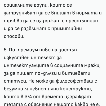
социалните групи, които се
затрудняват да се впишат в нормата и
трябва да се издържат с престъпност
и да се развличат с примитивни
способи.
5. По-премиум ниво на достъп
изкуствен интелект за
интелектуалците в социалните мрежи,
за да пишат по-дълги и витиевати
статуси. Не може да философстваш с
безумни лингвистични конструкти,
които в 3/4 от времето изграждат
тезата с обяснения нещото какво не е,