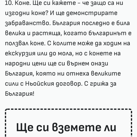
10. Коне. Ще си кажете - че защо са ни
изгодни коне? И ще демонстрирате
забраванство. България последно е била
велика и растяща, когато българинът е
ползвал коне. С колите може да ходим на
екскурзия или до мола, но с конете на
народни цени ще си върнем онази
България, която ни отнеха великите
сили с Ньойския договор. С грижа за
България!
Ще си вземете ли