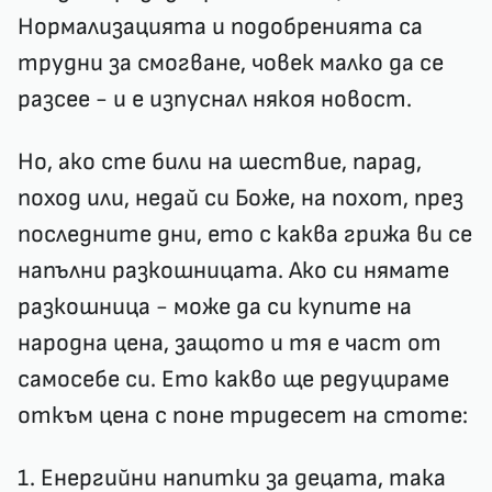
Нормализацията и подобренията са
трудни за смогване, човек малко да се
разсее - и е изпуснал някоя новост.
Но, ако сте били на шествие, парад,
поход или, недай си Боже, на похот, през
последните дни, ето с каква грижа ви се
напълни разкошницата. Ако си нямате
разкошница - може да си купите на
народна цена, защото и тя е част от
самосебе си. Ето какво ще редуцираме
откъм цена с поне тридесет на стоте:
1. Енергийни напитки за децата, така