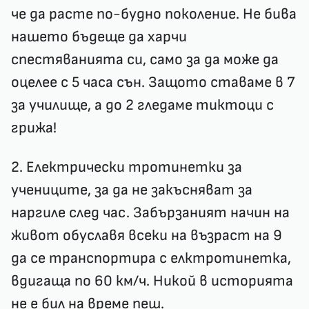
че да расте по-будно поколение. Не бива
нашето бъдеще да харчи
спестяванията си, само за да може да
оцелее с 5 часа сън. Защото ставаме в 7
за училище, а до 2 гледаме тиктоци с
грижа!
2. Електрически тротинетки за
учениците, за да не закъсняват за
наргиле след час. Забързаният начин на
живот обуславя всеки на възраст на 9
да се транспортира с елктротинетка,
вдигаща по 60 км/ч. Никой в историята
не е бил на време пеш.