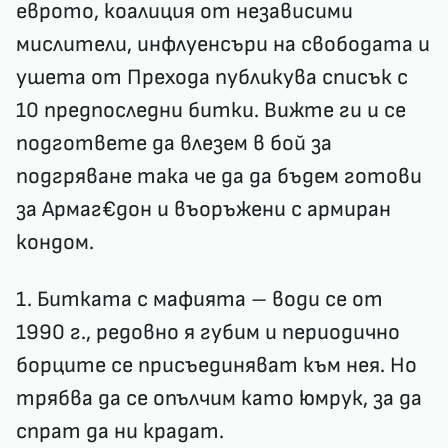
еврото, коалиция от независими
мислители, инфлуенсъри на свободата и
ушета от Прехода публикува списък с
10 предпоследни битки. Вижте ги и се
подгответе да влезем в бой за
подгряване така че да да бъдем готови
за Армаг€дон и въоръжени с армиран
кондом.
1. Битката с мафията – води се от
1990 г., редовно я губим и периодично
борците се присъединяват към нея. Но
трябва да се опълчим като юмрук, за да
спрат да ни крадат.