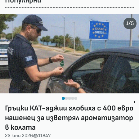
Популярни
/
1
5
Гръцки КАТ-аджии глобиха с 400 евро
нашенец за изветрял ароматизатор
в колата
23 юни 2026
11847