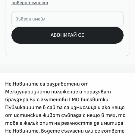
поверителност
.
АБОНИРАЙ СЕ
Не!Новините са разработени от
Международното положение и поразяват
браузъра Ви с глутенови ГМО бисквитки.
За реклама и връзка с нас, пишете на
Публикациите в сайта са измислица и ако нещо
nenovinite@gmail.com
от истинския живот съвпада с нещо в тях, то
Контакт
това е жалък опит на реалността да имитира
За нас
Не!Новините. Бъдете съгласни или се гответе