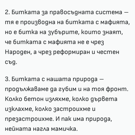
2. Битката за правосъдната система –
тя е производна на битката с мафията,
но е битка на зубърите, които знаят,
че битката с мафията не е чрез
Народен, а чрез реформиран и честен
съд.
3. Битката с нашата природа –
продължаваме да губим и на тоя фронт.
Колко бетон изляхме, колко дървета
изклахме, колко застроихме и
презастроихме. И пак има природа,
нейната нагла мамичка.