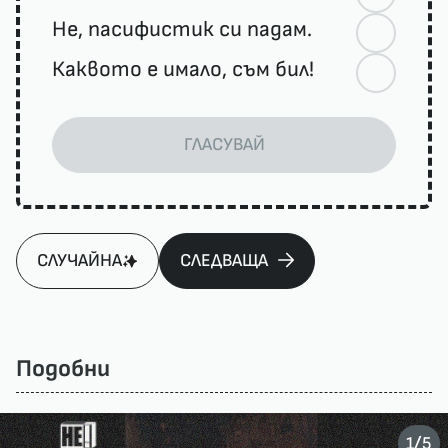
Не, пасифистик си падам.
Каквото е имало, съм бил!
ГЛАСУВАЙ
СЛУЧАЙНА
СЛЕДВАЩА
Подобни
/
1
5