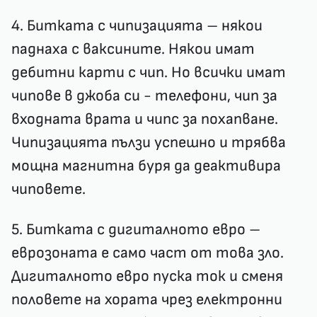
4. Битката с чипизацията – някои
паднаха с ваксините. Някои имат
дебитни карти с чип. Но всички имат
чипове в джоба си - телефони, чип за
входната врата и чипс за похапване.
Чипизацията пълзи успешно и трябва
мощна магнитна буря да деактивира
чиповете.
5. Битката с дигиталното евро –
еврозоната е само част от това зло.
Дигиталното евро пуска ток и сменя
половете на хората чрез електронни