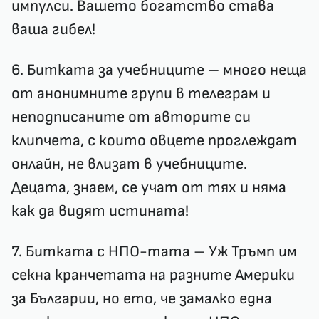
импулси. Вашето богатство става
ваша гибел!
6. Битката за учебниците – много неща
от анонимните групи в телеграм и
неподписаните от авторите си
клипчета, с които овцете проглеждат
онлайн, не влизат в учебниците.
Децата, знаем, се учат от тях и няма
как да видят истината!
7. Битката с НПО-тата – Уж Тръмп им
секна кранчетата на разните Америки
за Българии, но ето, че замалко една