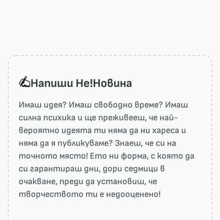
Напиши He!Новина
Имаш идея? Имаш свободно време? Имаш
силна психика и ще преживееш, че най-
вероятно идеята ти няма да ни харесa и
няма да я публикуваме? Знаеш, че си на
точното място! Ето ни форма, с която да
си гарантираш дни, дори седмици в
очакване, преди да установиш, че
творчеството ти е недооценено!