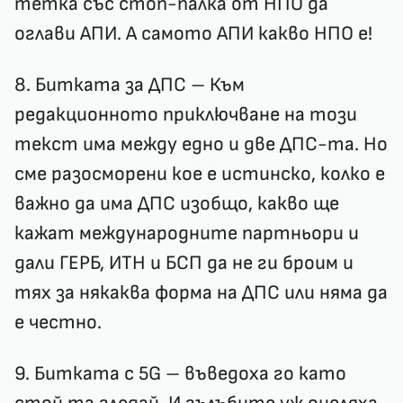
тетка със стоп-палка от НПО да
оглави АПИ. А самото АПИ какво НПО е!
8. Битката за ДПС – Към
редакционното приключване на този
текст има между едно и две ДПС-та. Но
сме разосморени кое е истинско, колко е
важно да има ДПС изобщо, какво ще
кажат международните партньори и
дали ГЕРБ, ИТН и БСП да не ги броим и
тях за някаква форма на ДПС или няма да
е честно.
9. Битката с 5G – въведоха го като