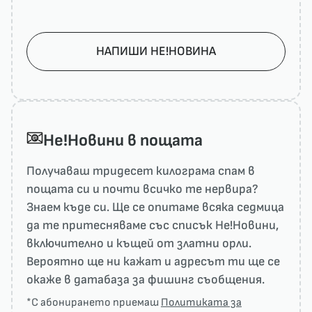
НАПИШИ НЕ!НОВИНА
He!Новини в пощата
Получаваш тридесет килограма спам в
пощата си и почти всичко те нервира?
Знаем къде си. Ще се опитаме всяка седмица
да те притесняваме със списък He!Новини,
включително и къщей от златни орли.
Вероятно ще ни кажат и адресът ти ще се
окаже в датабаза за фишинг съобщения.
*С абонирането приемаш
Политиката за