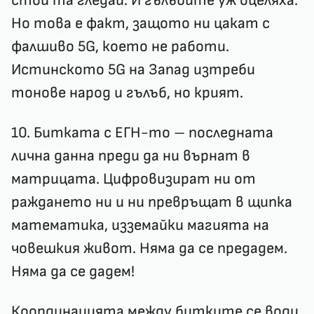
стой та гледай. И гълъбите уж оцеляха.
Но това е факт, защото ни цакат с
фалшиво 5G, което не работи.
Истинското 5G на Запад изтреби
тонове народ и гълъб, но крият.
10. Битката с ЕГН-то – последната
лична данна преди да ни върнат в
матрицата. Цифровизират ни от
раждането ни и ни превръщат в щипка
математика, изземайки магията на
човешкия живот. Няма да се предадем.
Няма да се дадем!
Координацията между битките се води