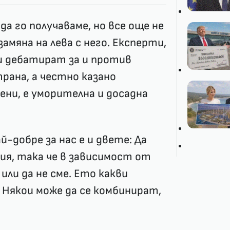
да го получаваме, но все още не
амяна на лева с него. Експерти,
чи дебатират за и против
рана, а честно казано
ени, е уморителна и досадна
-добре за нас е и двете: Да
ия, така че в зависимост от
или да не сме. Ето какви
 Някои може да се комбинират,