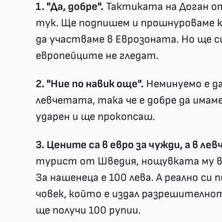
1. "Да, добре".
Тактиката на Доган о
тук. Ще подпишем и прошнуроваме к
да участваме в Еврозоната. Но ще 
европейците не гледат.
2. "Ние по навик още".
Неминуемо е да
левчетата, така че е добре да имаме
ударен и ще прокопсаш.
3. Цените са в евро за чужди, а в лев
турист от Шведия, нощувката му в 
За нашенеца е 100 лева. А реално си 
човек, който е издал разрешително
ще получи 100 рупии.