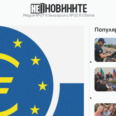
Медия №37 в България и №32 в Света
Популя