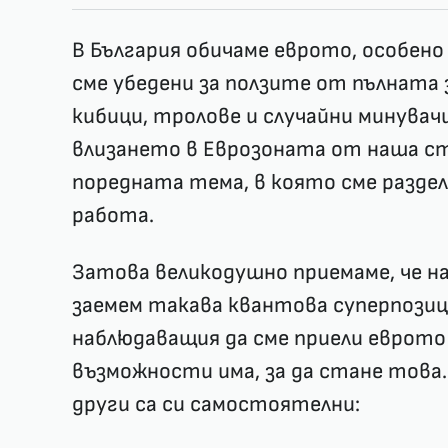
В България обичаме еврото, особено 
сме убедени за ползите от пълната з
кибици, тролове и случайни минува
влизането в Еврозоната от наша ст
поредната тема, в която сме раздел
работа.
Затова великодушно приемаме, че най
заемем такава квантова суперпозиц
наблюдаващия да сме приели еврото 
възможности има, за да стане това.
други са си самостоятелни: