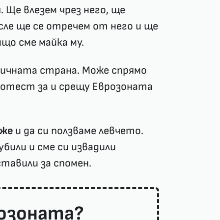
и
. Ще влезем чрез него, ще
сле ще се отречем от него и ще
ищо сме майка му.
тичната страна. Може спрямо
ротест за и срещу Еврозоната
дже
и да си ползваме левчето.
убили и сме си извадили
тавили за спомен.
розоната?