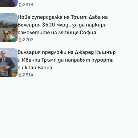
2913
Нова суперсделка на Тръмп: Дава на
България $500 млрд., за да паркира
самолетите на летище София
2703
България предложи на Джаред Къшнър
и Иванка Тръмп да направят курорта
си край Варна
2614