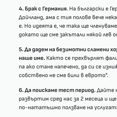
4. Брак с Германия
. На български е Г
Дойчланд, ама с тия полове вече нек
е. Но идеята е, че така ще членувам
докато ще сме закътали някой лев о
5. Да дадем на безимотни сламени х
наше име.
Както се прехвърлят фали
па ако стане напечено, да си се изни
собствено не сме били в еврото".
6. Да поискаме тест период.
Дайте н
развъртим сред нас за 2 месеца и ще
по-нататъшно ползване на услугат