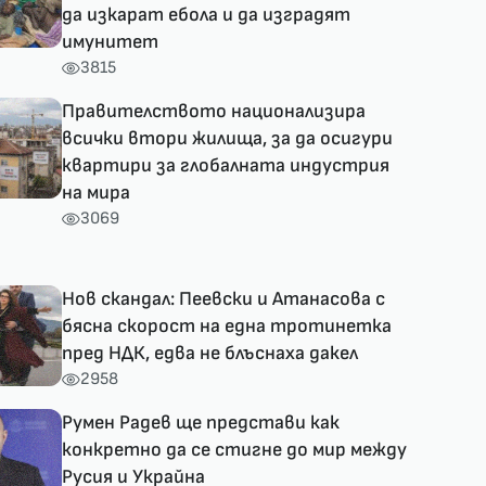
да изкарат ебола и да изградят
имунитет
3815
Правителството национализира
всички втори жилища, за да осигури
квартири за глобалната индустрия
на мира
3069
Нов скандал: Пеевски и Атанасова с
бясна скорост на една тротинетка
пред НДК, едва не блъснаха дакел
2958
Румен Радев ще представи как
конкретно да се стигне до мир между
Русия и Украйна