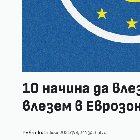
10 начина да вле
влезем в Еврозо
Рубрики
14 юли 2021
6,247
@zhelyo