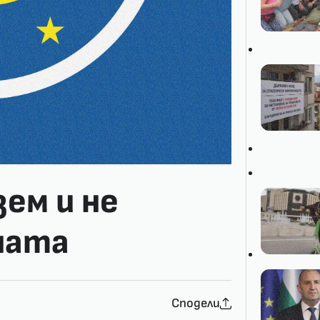
зем и не
ната
Сподели