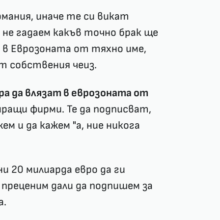
ермания, иначе те си викат
а не гадаем какъв точно брак ще
е в Еврозоната от тяхно име,
т собствения чеиз.
ора да влязат в еврозоната от
ращи фирми. Те да подписват,
жем и да кажем "а, ние никога
и 20 милиарда евро да ги
 преценим дали да подпишем за
а.