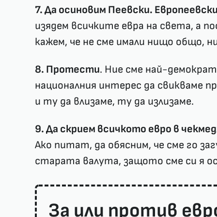
7. Да осиновим Пеевски. Европеевск
изядем всичките евра на света, а по
кажем, че не сме имали нищо общо, н
8. Протести
. Ние сме най-демокра
националния интерес да свикваме п
и ту да влизаме, ту да излизаме.
9. Да скрием всичкото евро в чекме
Ако питат, да обясним, че сме го заг
старата валута, защото сме си я ос
За или против ев