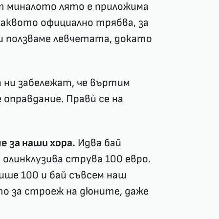
т миналото лято е приложима
аквото официално трябва, за
си ползваме левчетата, докато
 ни забележат, че въртим
 оправдание. Правѝ се на
че за наши хора.
Идва бай
олинклузива струва 100 евро.
пише 100 и бай съвсем наш
то за строеж на дюните, даже