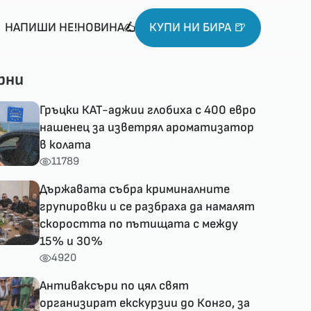
НАПИШИ НЕ!НОВИНА
КУПИ НИ БИРА 🍺
рни
Гръцки КАТ-аджии глобиха с 400 евро
нашенец за изветрял ароматизатор
в колата
11789
Държавата събра криминалните
групировки и се разбраха да намалят
скоростта по пътищата с между
15% и 30%
4920
Антиваксъри по цял свят
организират екскурзии до Конго, за