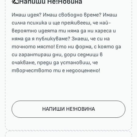
Напиши He!Новина
Имаш идея? Имаш свободно време? Имаш
силна психика и ще преживееш, че най-
вероятно идеята ти няма да ни харесa и
няма да я публикуваме? Знаеш, че си на
точното място! Ето ни форма, с която да
си гарантираш дни, дори седмици в
очакване, преди да установиш, че
творчеството ти е недооценено!
НАПИШИ НЕ!НОВИНА