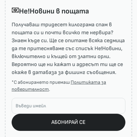
He!Новини в пощата
Получаваш тридесет килограма спам в
пощата си и почти всичко те нервира?
Знаем къде си. Ще се опитаме всяка седмица
да те притесняваме със списък He!Новини,
включително и къщей от златни орли.
Вероятно ще ни кажат и адресът ти ще се
окаже в датабаза за фишинг съобщения.
*С абонирането приемаш
Политиката за
поверителност
.
АБОНИРАЙ СЕ