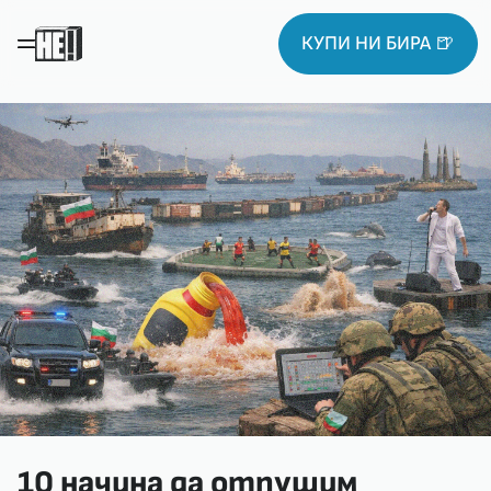
КУПИ НИ БИРА 🍺
10 начина да отпушим