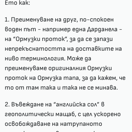
Ето как:
1. Преименуване на друг, по-спокоен
воден път - например една Дарданела -
на “Ормузки проток”, за да се запази
непрекъснатостта на доставките на
ниво терминология. Може да
преименуваме оригиналния Ормузки
проток на Ормузка тапа, за да кажем, че
то от там така и така не се минава.
2. Въвеждане на “английска сол” в
геополитически мащаб, с цел ускорено
освобождаване на натрупаното