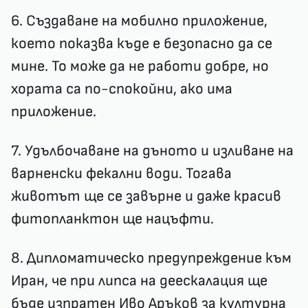
6. Създаване на мобилно приложение,
което показва къде е безопасно да се
мине. То може да не работи добре, но
хората са по-спокойни, ако има
приложение.
7. Удълбочаване на дъното и изливане на
варненски фекални води. Тогава
животът ще се завърне и даже красив
фитопланктон ще нацъфти.
8. Дипломатическо предупреждение към
Иран, че при липса на деескалация ще
бъде изпратен Иво Аръков за културна