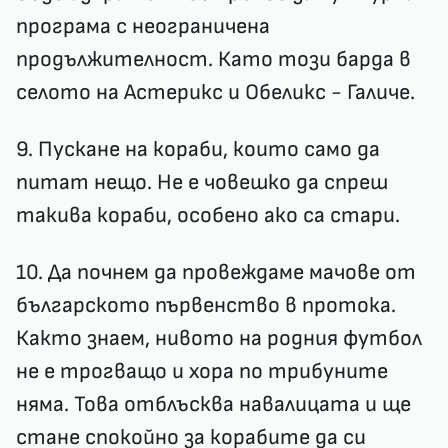
програма с неограничена
продължителност. Като този барда в
селото на Астерикс и Обеликс - Галиче.
9. Пускане на кораби, които само да
питат нещо. Не е човешко да спреш
такива кораби, особено ако са стари.
10. Да почнем да провеждаме мачове от
българското първенство в протока.
Както знаем, нивото на родния футбол
не е трогващо и хора по трибуните
няма. Това отблъсква навалицата и ще
стане спокойно за корабите да си