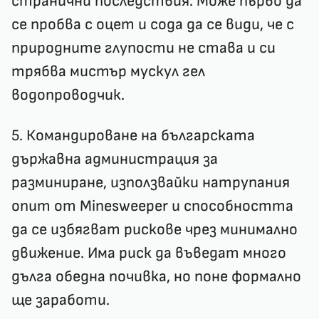
странични последствия. Може първо да
се пробва с оцет и сода да се види, че с
природните глупости не става и си
трябва мистър мускул гел
водопроводчик.
5. Командироване на българската
държавна администрация за
разминиране, използвайки натрупания
опит от Minesweeper и способността
да се избягват рискове чрез минимално
движение. Има риск да въведат много
дълга обедна почивка, но поне формално
ще заработи.