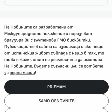
Не!Новините са разработени от
Международното положение и поразяват
браузъра Ви с глутенови ГМО бисквитки.
За реклама и връзка с нас, пишете на
Публикациите в сайта са измислица и ако нещо
nenovinite@gmail.com
от истинския живот съвпада с нещо в тях, то
Контакт
това е жалък опит на реалността да имитира
За нас
Не!Новините. Бъдете съгласни или се гответе
Напиши Не!Новина
за
черни магии
!
Абонирай се
PRIEMAM
Policy, Rights, etc 2026
SAMO OSNOVNITE