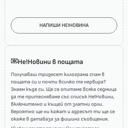
НАПИШИ НЕ!НОВИНА
He!Новини в пощата
Получаваш тридесет килограма спам в
пощата си и почти всичко те нервира?
Знаем къде си. Ще се опитаме всяка седмица
да те притесняваме със списък He!Новини,
включително и къщей от златни орли.
Вероятно ще ни кажат и адресът ти ще се
окаже в датабаза за фишинг съобщения.