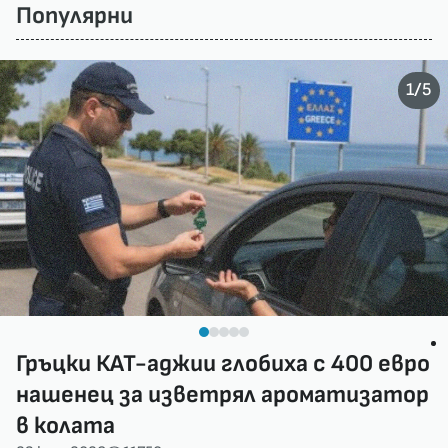
Популярни
/
1
5
Гръцки КАТ-аджии глобиха с 400 евро
нашенец за изветрял ароматизатор
в колата