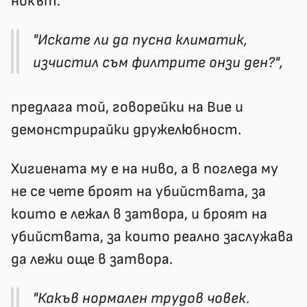
нокът.
"Искате ли да пусна климатик,
изчистил съм филтрите онзи ден?",
предлага той, говорейки на Вие и
демонстрирайки дружелюбност.
Хигиената му е на ниво, а в погледа му
не се чете броят на убийствата, за
които е лежал в затвора, и броят на
убийствата, за които реално заслужава
да лежи още в затвора.
"Какъв нормален трудов човек.