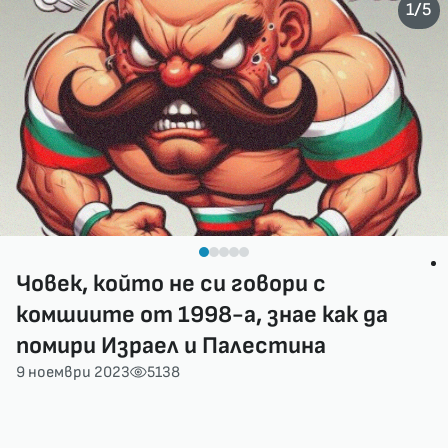
/
1
5
Човек, който не си говори с
комшиите от 1998-а, знае как да
помири Израел и Палестина
9 ноември 2023
5138