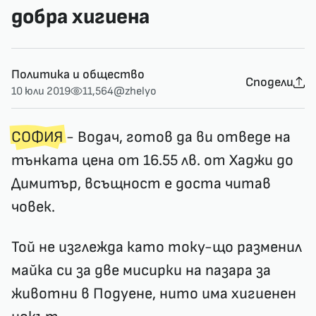
добра хигиена
Политика и общество
Сподели
10 юли 2019
11,564
@zhelyo
СОФИЯ
- Водач, готов да ви отведе на
тънката цена от 16.55 лв. от Хаджи до
Димитър, всъщност е доста читав
човек.
Той не изглежда като току-що разменил
майка си за две мисирки на пазара за
животни в Подуене, нито има хигиенен