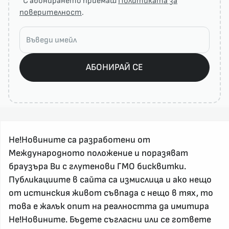
*С абонирането приемаш
Политиката за
поверителност
.
АБОНИРАЙ СЕ
Не!Новините са разработени от
Международното положение и поразяват
браузъра Ви с глутенови ГМО бисквитки.
Публикациите в сайта са измислица и ако нещо
За реклама и връзка с нас, пишете на
от истинския живот съвпада с нещо в тях, то
nenovinite@gmail.com
това е жалък опит на реалността да имитира
Контакт
Не!Новините. Бъдете съгласни или се гответе
За нас