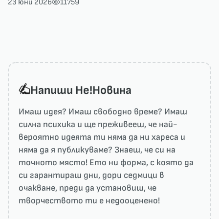
23 юни 2026
11759
Напиши He!Новина
Имаш идея? Имаш свободно време? Имаш
силна психика и ще преживееш, че най-
вероятно идеята ти няма да ни харесa и
няма да я публикуваме? Знаеш, че си на
точното място! Ето ни форма, с която да
си гарантираш дни, дори седмици в
очакване, преди да установиш, че
творчеството ти е недооценено!