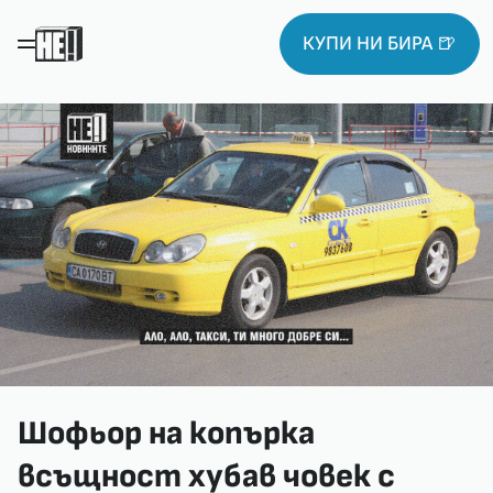
КУПИ НИ БИРА 🍺
Шофьор на копърка
всъщност хубав човек с