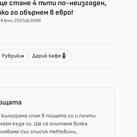
ще стане 4 пъти по-неизгоден,
ако го обърнем в евро!
29 юни 2025
3096
Рубрики
Дарик кафе
пощата
килограма спам в пощата си и почти
наем къде си. Ще се опитаме всяка
няваме със списък He!Новини,