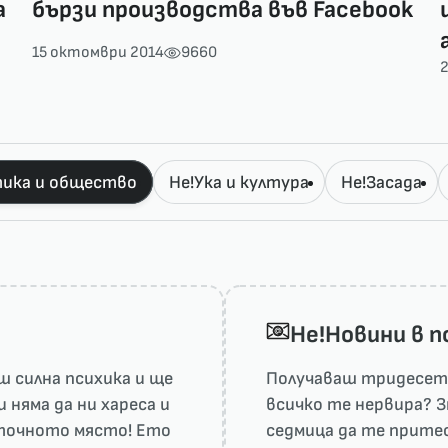
а
бързи производства във Facebook
15 октомври 2014
9660
ика и общество
Не!Ука и култура
Не!Засада
He!Новини в 
 силна психика и ще
Получаваш тридесет 
няма да ни харесa и
всичко те нервира? З
а точното място! Ето
седмица да те притес