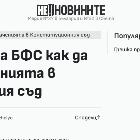
Медия №37 в България и №32 в Света
Популя
Грешка п
а БФС как да
енията в
ия съд
Сподели
helyo