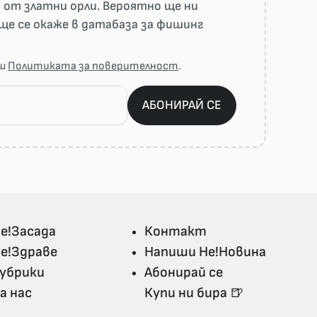
 от златни орли. Вероятно ще ни
ще се окаже в датабаза за фишинг
аш
Политиката за поверителност
.
АБОНИРАЙ СЕ
е!Засада
Контакт
е!Здраве
Напиши Не!Новина
убрики
Абонирай се
а нас
Купи ни бира 🍺