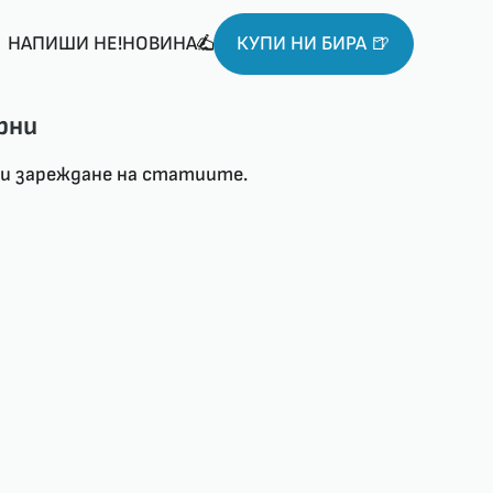
НАПИШИ НЕ!НОВИНА
КУПИ НИ БИРА 🍺
рни
ри зареждане на статиите.