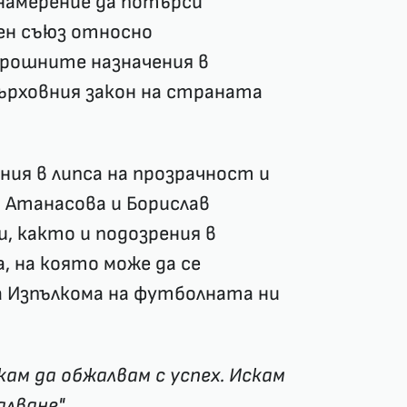
 намерение да потърси
ен съюз относно
орошните назначения в
върховния закон на страната
ния в липса на прозрачност и
 Атанасова и Борислав
, както и подозрения в
 на която може да се
 Изпълкома на футболната ни
кам да обжалвам с успех. Искам
лване",