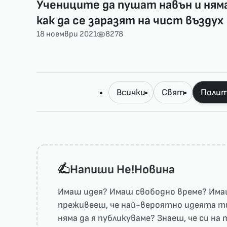
Учениците да пушат навън и ням
как да се заразят на чист въздух
18 ноември 2021
8278
Всички
Свят
Полит
Напиши He!Новина
Имаш идея? Имаш свободно време? Имаш
преживееш, че най-вероятно идеята ти 
няма да я публикуваме? Знаеш, че си н