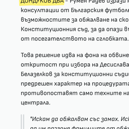
ДОНДУКОВ ДВА
- Румен Радев изрази
консултации от Българския футбол
възможностите за обжалване на ск
Конституционния съд, за да опази 
от посегателството на сглобката.
Това решение идва на фона на обвине
откритост при избора на Десислава
Белазелков за конституционни съдии
предрешен характер на процедурата,
противопоставят само техните на
централа.
"Искам да обжалвам със замах. Ис
да им разгоня фамилиите от обжа