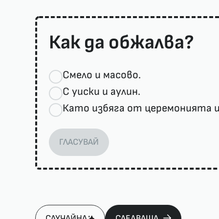
Как да обжалва?
Смело и масово.
С уиски и аулин.
Като избяга от церемонията и 
ГЛАСУВАЙ
СЛУЧАЙНА
СЛЕДВАЩА