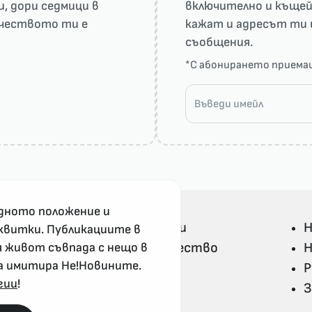
и, дори седмици в
включително и къщей
рчеството ти е
кажат и адресът ти 
съобщения.
*С абонирането прием
дното положение и
Всички Не!Новини
Н
квитки. Публикациите в
Политика и общество
Н
я живот съвпада с нещо в
а имитира Не!Новините.
Свят
Р
гии
!
Не!Ука и култура
З