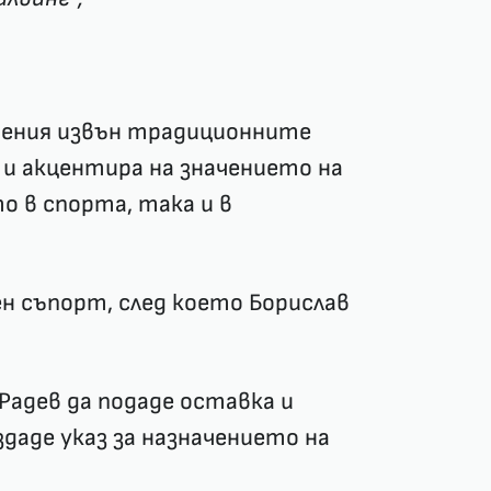
ешения извън традиционните
 и акцентира на значението на
о в спорта, така и в
н съпорт, след което Борислав
Радев да подаде оставка и
здаде указ за назначението на