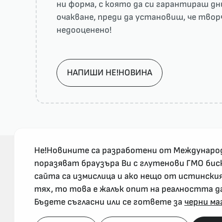
ни форма, с която да си гарантираш дн
очакване, преди да установиш, че тво
недооценено!
НАПИШИ НЕ!НОВИНА
Не!Новините са разработени от Междунаро
поразяват браузъра Ви с глутенови ГМО бис
сайта са измислица и ако нещо от истински
За реклама и връзка с нас, пишете на
тях, то това е жалък опит на реалността д
nenovinite@gmail.com
Бъдете съгласни или се гответе за
черни ма