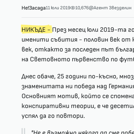
Не!Засада
11 юли 2019
10,676
@Агент Звезделин
НИКЪДЕ -
През месец юли 2019-та г
именити събития - половин век от
век, откакто за последен път бълга
на Световното първенство по футб
Днес обаче, 25 години по-късно, мно
знаменитата ни победа над Германи
Основният мотив, който се спомен
конспиративни теории, е че десети
успял да го повтори.
"Не е възможно някога да сме побе