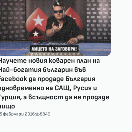
Научете новия коварен план на
Най-богатия българин във
Facebook да продаде България
едновременно на САЩ, Русия и
Турция, а всъщност да не продаде
нищо
5 февруари 2016
8849