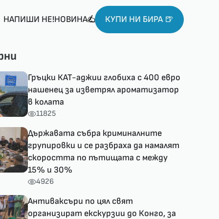
НАПИШИ НЕ!НОВИНА
КУПИ НИ БИРА 🍺
рни
Гръцки КАТ-аджии глобиха с 400 евро
нашенец за изветрял ароматизатор
в колата
11825
Държавата събра криминалните
групировки и се разбраха да намалят
скоростта по пътищата с между
15% и 30%
4926
Антиваксъри по цял свят
организират екскурзии до Конго, за