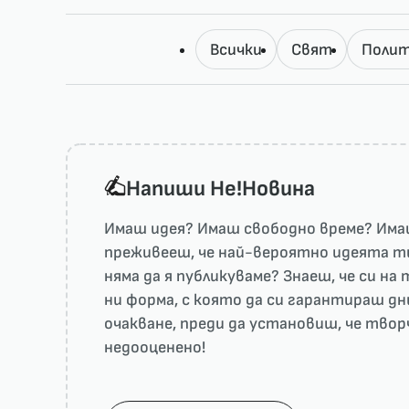
Всички
Свят
Полит
Напиши He!Новина
Имаш идея? Имаш свободно време? Имаш
преживееш, че най-вероятно идеята ти 
няма да я публикуваме? Знаеш, че си н
ни форма, с която да си гарантираш дн
очакване, преди да установиш, че тво
недооценено!