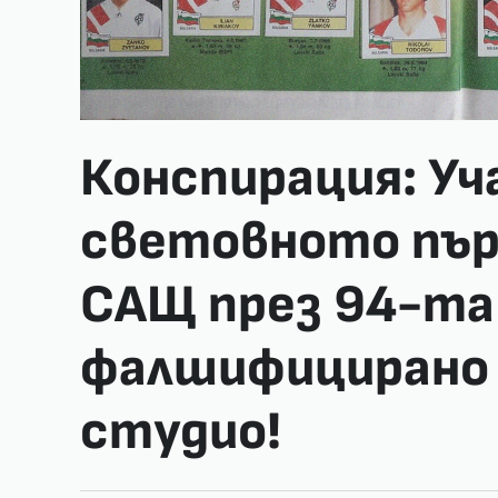
Конспирация: Уч
световното пър
САЩ през 94-та 
фалшифицирано 
студио!