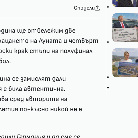
Сподели
одина ще отбележим две
 кацането на Луната и четвърт
рски крак стъпи на полуфинал
ол.
зина се замислят дали
я е била автентична.
ава сред авторите на
летия по-късно никой не е
дили Германия и да сме се