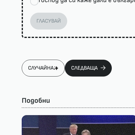
Господ да си каже дали е българ
ГЛАСУВАЙ
СЛУЧАЙНА
СЛЕДВАЩА
Подобни