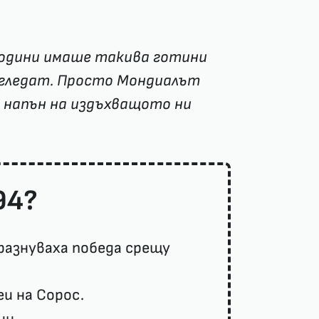
 години имаше такива готини
е гледат. Просто Мондиалът
т напън на издъхващото ни
94?
разнуваха победа срещу
еи на Сорос.