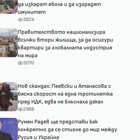
да изкарат ебола и да изградят
имунитет
3824
Правителството национализира
всички втори жилища, за да осигури
квартири за глобалната индустрия
на мира
3070
Нов скандал: Пеевски и Атанасова с
бясна скорост на една тротинетка
пред НДК, едва не блъснаха дакел
2966
Румен Радев ще представи как
конкретно да се стигне до мир между
Русия и Украйна