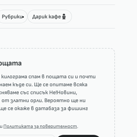
Рубрики
Дарик кафе
пощата
килограма спам в пощата си и почти
наем къде си. Ще се опитаме всяка
няваме със списък He!Новини,
 от златни орли. Вероятно ще ни
ще се окаже в датабаза за фишинг
аш
Политиката за поверителност
.