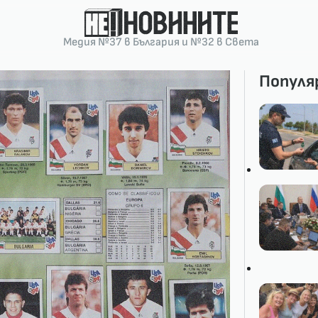
Медия №37 в България и №32 в Света
Популя