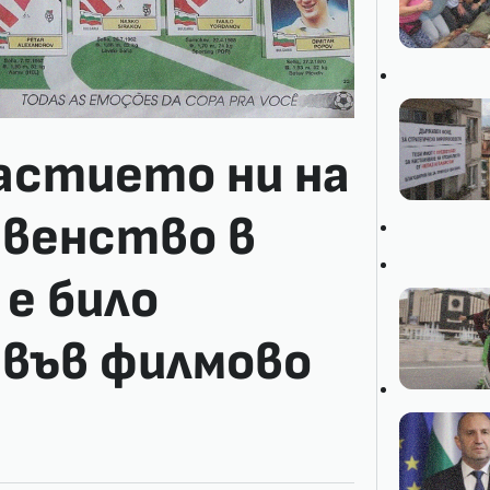
астието ни на
венство в
е било
във филмово