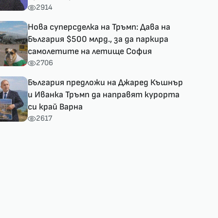
2914
Нова суперсделка на Тръмп: Дава на
България $500 млрд., за да паркира
самолетите на летище София
2706
България предложи на Джаред Къшнър
и Иванка Тръмп да направят курорта
си край Варна
2617