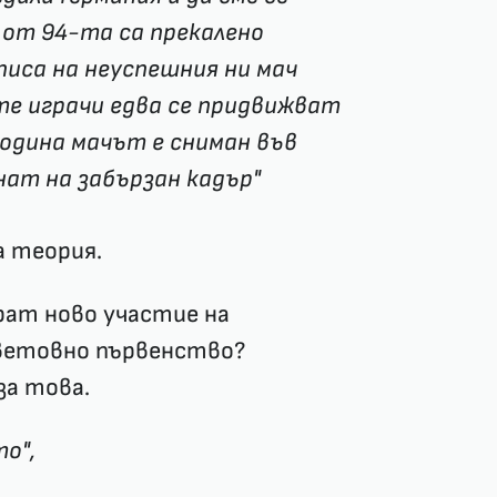
 от 94-та са прекалено
писа на неуспешния ни мач
те играчи едва се придвижват
година мачът е сниман във
нат на забързан кадър"
а теория.
ират ново участие на
световно първенство?
за това.
о",