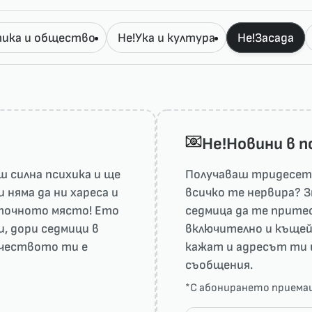
ика и общество
Не!Ука и култура
Не!Засада
He!Новини в 
 силна психика и ще
Получаваш тридесет 
няма да ни харесa и
всичко те нервира? З
а точното място! Ето
седмица да те притес
и, дори седмици в
включително и къщей
рчеството ти е
кажат и адресът ти 
съобщения.
*С абонирането прием