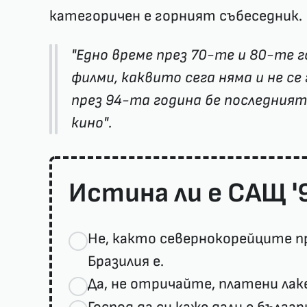
категоричен е горният събеседник.
"Едно време през 70-те и 80-те
филми, каквито сега няма и не с
през 94-та година бе последния
кино".
Истина ли е САЩ '
Не, както севернокорейците п
Бразилия е.
Да, не отричайте, платени лак