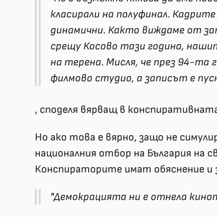
класирали на полуфинал. Кадрите
динамични. Както виждаме от за
срещу Косово тази година, наши
на терена. Мисля, че през 94-та 
филмово студио, а записът е пус
, споделя вярващ в конспиративнат
Но ако това е вярно, защо не симул
националния отбор на България на 
Конспираторите имат обяснение и 
"Демокрацията ни е отнела кинот