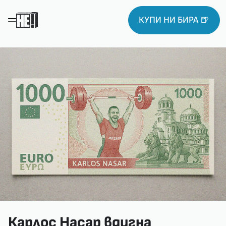
КУПИ НИ БИРА 🍺
Карлос Насар вдигна