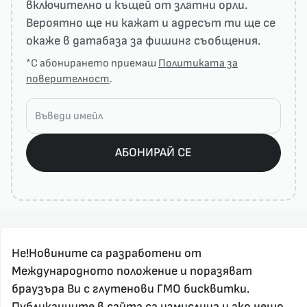
включително и къщей от златни орли.
Вероятно ще ни кажат и адресът ти ще се
окаже в датабаза за фишинг съобщения.
*С абонирането приемаш
Политиката за
поверителност
.
АБОНИРАЙ СЕ
Не!Новините са разработени от
Международното положение и поразяват
браузъра Ви с глутенови ГМО бисквитки.
Публикациите в сайта са измислица и ако нещо