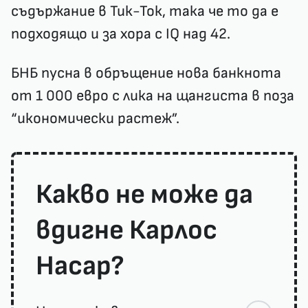
съдържание в Тик-Ток, така че то да е
подходящо и за хора с IQ над 42.
БНБ пусна в обръщение нова банкнота
от 1 000 евро с лика на щангиста в поза
“икономически растеж”.
Какво не може да
вдигне Карлос
Насар?