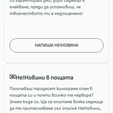
си гарантираш дни, дори седмици в
очакване, преди да установиш, че
творчеството ти е недооценено!
НАПИШИ НЕ!НОВИНА
He!Новини в пощата
Получаваш тридесет килограма спам в
пощата си и почти всичко те нервира?
Знаем къде си. Ще се опитаме всяка седмица
да те притесняваме със списък He!Новини,