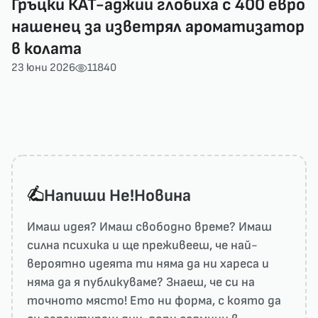
Гръцки КАТ-аджии глобиха с 400 евро
нашенец за изветрял ароматизатор
в колата
23 юни 2026
11840
Напиши He!Новина
Имаш идея? Имаш свободно време? Имаш
силна психика и ще преживееш, че най-
вероятно идеята ти няма да ни харесa и
няма да я публикуваме? Знаеш, че си на
точното място! Ето ни форма, с която да