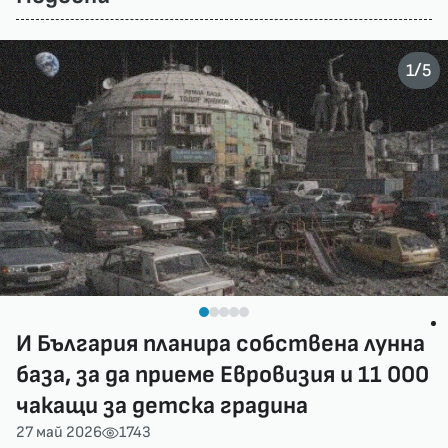
/
1
5
И България планира собствена лунна
база, за да приеме Евровизия и 11 000
чакащи за детска градина
27 май 2026
1743