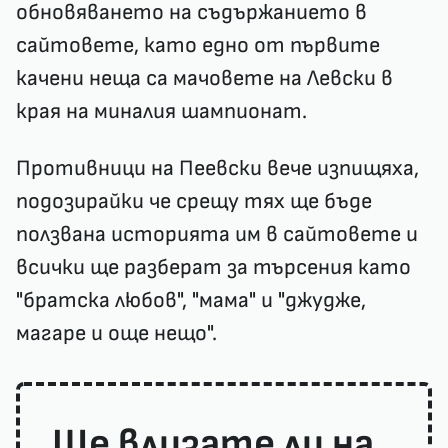
обновяването на съдържанието в
сайтовете, като едно от първите
качени неща са мачовете на Левски в
края на миналия шампионат.
Противници на Пеевски вече изпищяха,
подозирайки че срещу тях ще бъде
ползвана историята им в сайтовете и
всички ще разберат за търсения като
"братска любов", "мама" и "джудже,
магаре и още нещо".
Ще влизате ли на