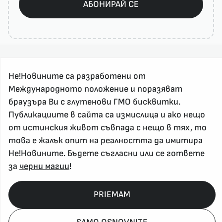
АБОНИРАЙ СЕ
Не!Новините са разработени от
Международното положение и поразяват
браузъра Ви с глутенови ГМО бисквитки.
Публикациите в сайта са измислица и ако нещо
За реклама и връзка с нас, пишете на
от истинския живот съвпада с нещо в тях, то
nenovinite@gmail.com
това е жалък опит на реалността да имитира
Контакт
Не!Новините. Бъдете съгласни или се гответе
За нас
за
черни магии
!
Напиши Не!Новина
Абонирай се
PRIEMAM