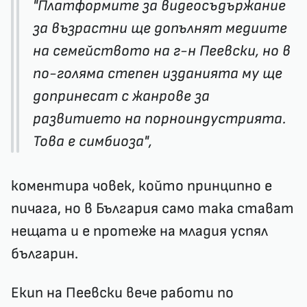
"Платформите за видеосъдържание
за възрастни ще допълнят медиите
на семейството на г-н Пеевски, но в
по-голяма степен изданията му ще
допринесат с жанрове за
развитието на порноиндустрията.
Това е симбиоза",
коментира човек, който принципно е
пичага, но в България само така стават
нещата и е протеже на младия успял
българин.
Екип на Пеевски вече работи по