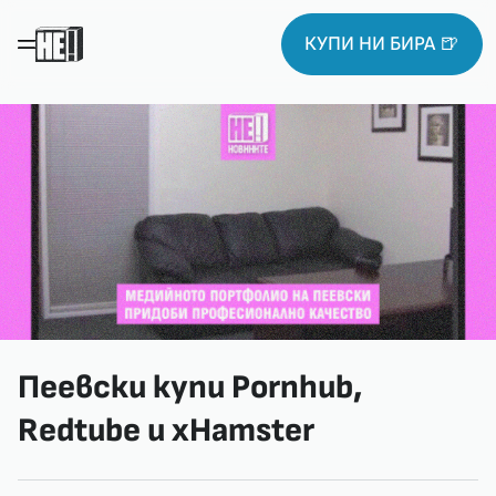
КУПИ НИ БИРА 🍺
Пеевски купи Pornhub,
Redtube и xHamster