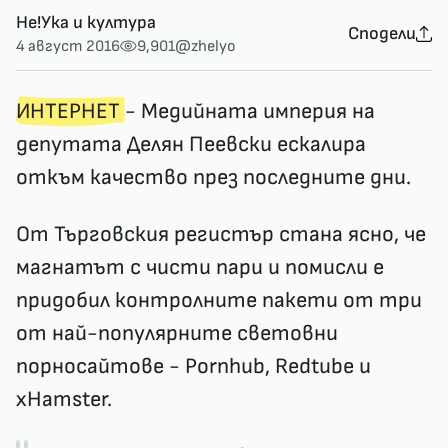
Не!Ука и култура
Сподели
4 август 2016
9,901
@zhelyo
ИНТЕРНЕТ
- Медийната империя на
депутата Делян Пеевски ескалира
откъм качество през последните дни.
От Търговския регистър стана ясно, че
магнатът с чисти пари и помисли е
придобил контролните пакети от три
от най-популярните световни
порносайтове - Pornhub, Redtube и
xHamster.