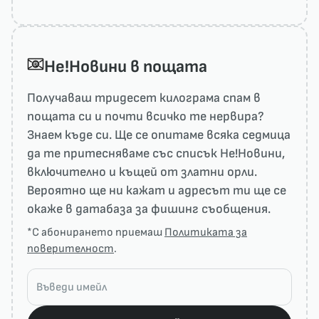
He!Новини в пощата
Получаваш тридесет килограма спам в
пощата си и почти всичко те нервира?
Знаем къде си. Ще се опитаме всяка седмица
да те притесняваме със списък He!Новини,
включително и къщей от златни орли.
Вероятно ще ни кажат и адресът ти ще се
окаже в датабаза за фишинг съобщения.
*С абонирането приемаш
Политиката за
поверителност
.