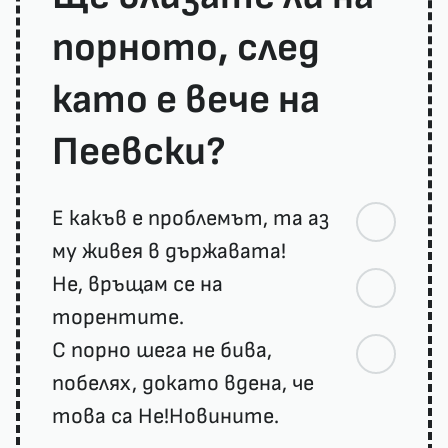
порното, след
като е вече на
Пеевски?
Е какъв е проблемът, та аз
му живея в държавата!
Не, връщам се на
торентите.
С порно шега не бива,
побелях, докато вдена, че
това са Не!Новините.