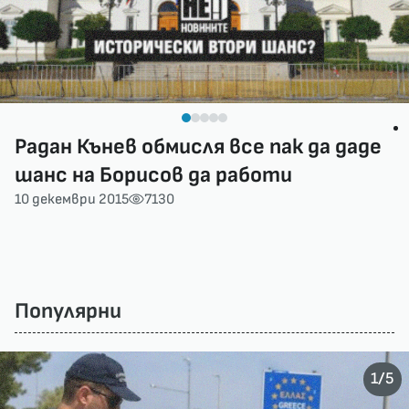
Радан Кънев обмисля все пак да даде
шанс на Борисов да работи
10 декември 2015
7130
Популярни
/
1
5