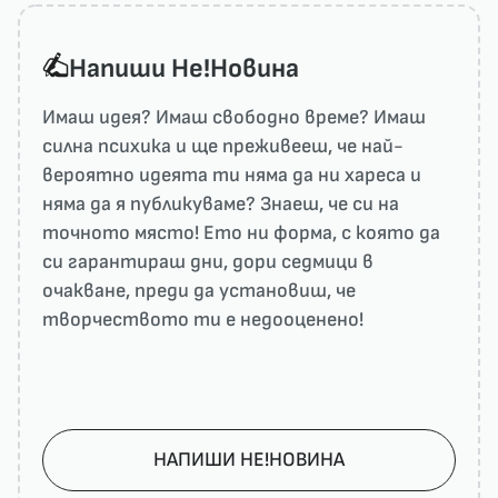
Напиши He!Новина
Имаш идея? Имаш свободно време? Имаш
силна психика и ще преживееш, че най-
вероятно идеята ти няма да ни харесa и
няма да я публикуваме? Знаеш, че си на
точното място! Ето ни форма, с която да
си гарантираш дни, дори седмици в
очакване, преди да установиш, че
творчеството ти е недооценено!
НАПИШИ НЕ!НОВИНА