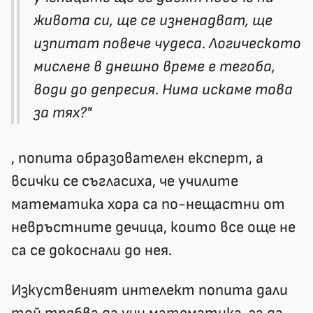
живота си, ще се изненадват, ще
изпитат повече чудеса. Логическото
мислене в днешно време е тегоба,
води до депресия. Нима искаме това
за тях?"
, попита образователен експерт, а
всички се съгласиха, че училите
математика хора са по-нещастни от
невръстните дечица, които все още не
са се докоснали до нея.
Изкуственият интелект попита дали