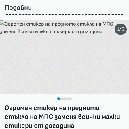
Подобни
/
1
5
Огромен стикер на предното
стъкло на МПС заменя всички малки
стикери от догодина