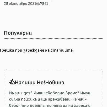
28 октомври 2021
7841
Популярни
Грешка при зареждане на статиите.
Напиши He!Новина
Имаш идея? Имаш свободно време? Имаш
силна психика и ще преживееш, че най-
вероятно идеята ти няма да ни харесa и