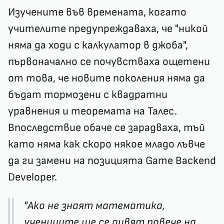
Изучените във времената, когато
учителите предупреждаваха, че "никой
няма да ходи с калкулатор в джоба",
първоначално се почувстваха ощетени
от това, че новите поколения няма да
бъдат тормозени с квадратни
уравнения и теоремата на Талес.
Впоследствие обаче се зарадваха, тъй
като няма как скоро някое младо лъвче
да ги замени на позицията
Game Backend
Developer
.
"Ако не знаят математика,
учениците ще се дивят повече на