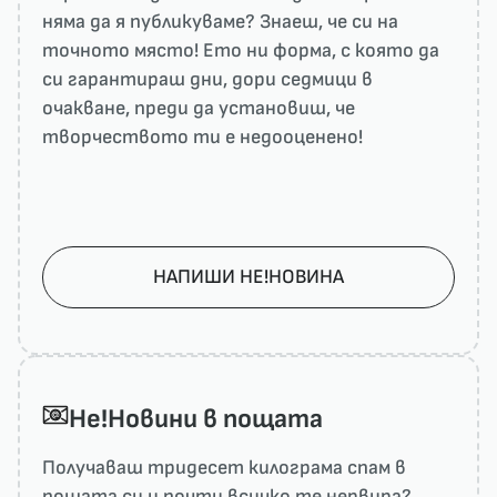
няма да я публикуваме? Знаеш, че си на
точното място! Ето ни форма, с която да
си гарантираш дни, дори седмици в
очакване, преди да установиш, че
творчеството ти е недооценено!
НАПИШИ НЕ!НОВИНА
He!Новини в пощата
Получаваш тридесет килограма спам в
пощата си и почти всичко те нервира?