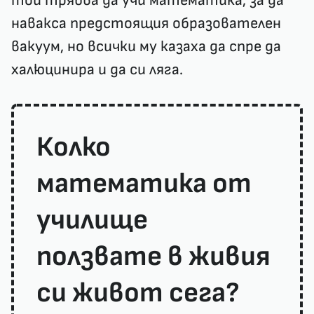
той трябва да учи математика, за да
навакса предстоящия образователен
вакуум, но всички му казаха да спре да
халюцинира и да си ляга.
Колко
математика от
училище
ползвате в живия
си живот сега?