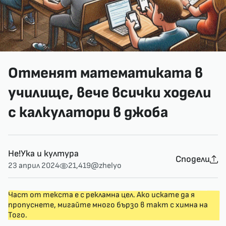
Отменят математиката в
училище, вече всички ходели
с калкулатори в джоба
Не!Ука и култура
Сподели
23 април 2024
21,419
@zhelyo
Част от текста е с рекламна цел. Ако искате да я
пропуснете, мигайте много бързо в такт с химна на
Того.