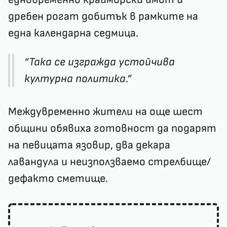
дребен рогат добитък в рамките на
една календарна седмица.
“Така се изгражда устойчива
културна политика.”
Междувременно жители на още шест
общини обявиха готовност да подарят
на певицата язовир, два декара
лавандула и неизползваемо стрелбище/
дефакто сметище.