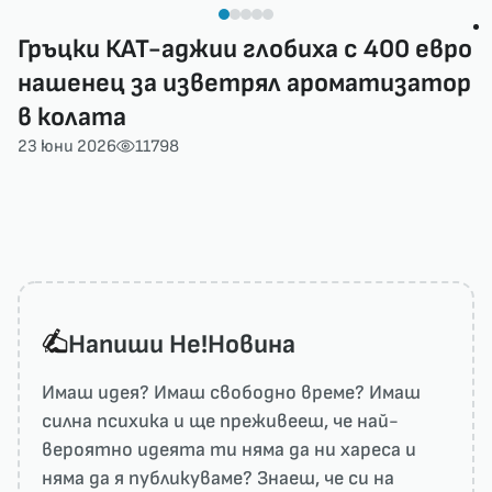
Гръцки КАТ-аджии глобиха с 400 евро
нашенец за изветрял ароматизатор
в колата
23 юни 2026
11798
Напиши He!Новина
Имаш идея? Имаш свободно време? Имаш
силна психика и ще преживееш, че най-
вероятно идеята ти няма да ни харесa и
няма да я публикуваме? Знаеш, че си на