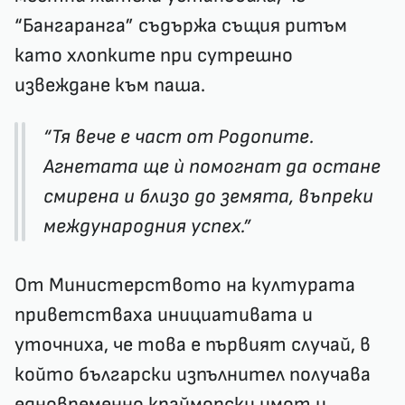
“Бангаранга” съдържа същия ритъм
като хлопките при сутрешно
извеждане към паша.
“Тя вече е част от Родопите.
Агнетата ще ѝ помогнат да остане
смирена и близо до земята, въпреки
международния успех.”
От Министерството на културата
приветстваха инициативата и
уточниха, че това е първият случай, в
който български изпълнител получава
едновременно крайморски имот и