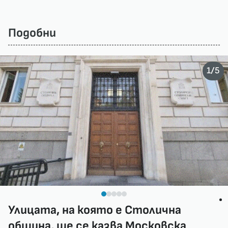
Подобни
/
1
5
Улицата, на която е Столична
община, ще се казва Московска