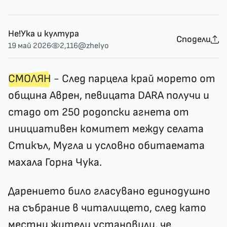
Не!Ука и култура
Сподели
19 май 2026
2,116
@zhelyo
СМОЛЯН
- След парцела край морето от
община Аврен, певицата DARA получи и
стадо от 250 родопски агнета от
инициативен комитет между селата
Стикъл, Мугла и условно обитаемата
махала Горна Чука.
Дарението било гласувано единодушно
на събрание в читалището, след като
местни жители установили, че