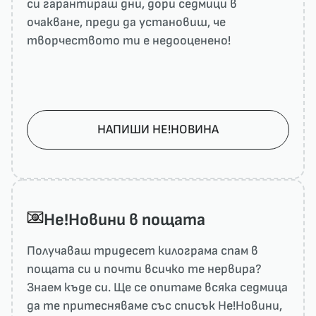
си гарантираш дни, дори седмици в
очакване, преди да установиш, че
творчеството ти е недооценено!
НАПИШИ НЕ!НОВИНА
He!Новини в пощата
Получаваш тридесет килограма спам в
пощата си и почти всичко те нервира?
Знаем къде си. Ще се опитаме всяка седмица
да те притесняваме със списък He!Новини,