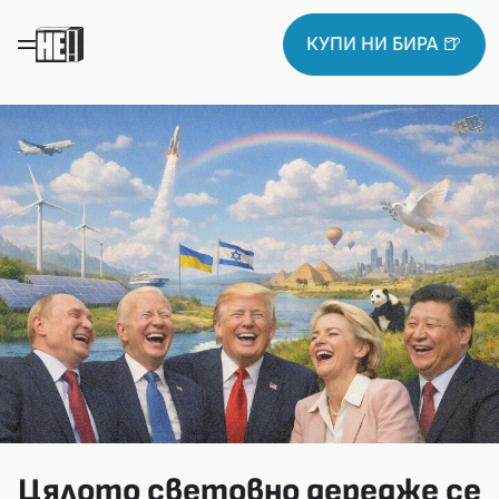
КУПИ НИ БИРА 🍺
Цялото световно дередже се