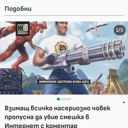
Подобни
/
1
5
Взимащ всичко насериозно човек
пропусна да убие смешка в
Интернет с коментар