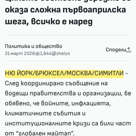
оказа сложна първоаприлска
шега, всичко е наред
Политика и общество
Сподели
31 март 2026
1,644
@zhelyo
НЮ ЙОРК/БРЮКСЕЛ/МОСКВА/СИМИТЛИ
-
След координирано съобщение на
водещи правителства и организации, бе
обявено, че войните, инфлацията,
климатичните събития и
институционалните кризи са били част
от “глобален майтап”.