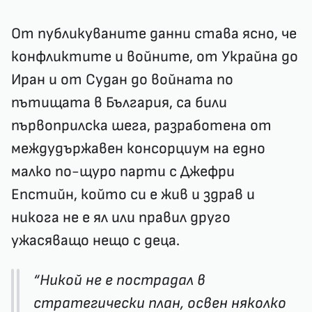
От публикуваните данни става ясно, че
конфликтите и войните, от Украйна до
Иран и от Судан до войната по
пътищата в България, са били
първоприлска шега, разработена от
междудържавен консорциум на едно
малко по-щуро парти с Джефри
Епстийн, който си е жив и здрав и
никога не е ял или правил друго
ужасяващо нещо с деца.
“Никой не е пострадал в
стратегически план, освен няколко