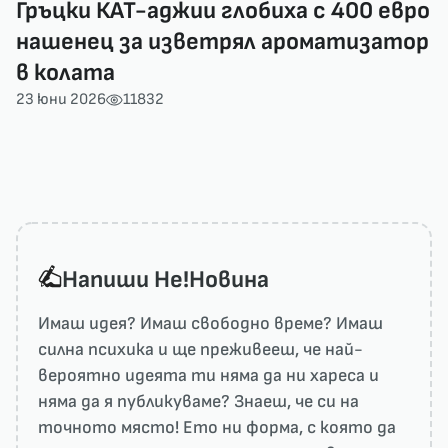
Гръцки КАТ-аджии глобиха с 400 евро
нашенец за изветрял ароматизатор
в колата
23 юни 2026
11832
Напиши He!Новина
Имаш идея? Имаш свободно време? Имаш
силна психика и ще преживееш, че най-
вероятно идеята ти няма да ни харесa и
няма да я публикуваме? Знаеш, че си на
точното място! Ето ни форма, с която да