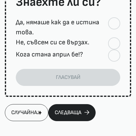
Знаехте ли си?
Да, нямаше как да е истина
това.
Не, съвсем си се вързах.
Кога стана април бе!?
ГЛАСУВАЙ
СЛУЧАЙНА
СЛЕДВАЩА