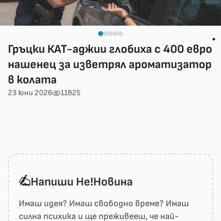
Гръцки КАТ-аджии глобиха с 400 евро
нашенец за изветрял ароматизатор
в колата
23 юни 2026
11825
Напиши He!Новина
Имаш идея? Имаш свободно време? Имаш
силна психика и ще преживееш, че най-