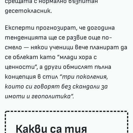
срещата с нормално възпитан
десетокласник.
Експерти прогнозират, че догодина
тенденцията ще се развие още по-
смело — някои ученици вече планират да
се облекат като “млади хора с
ценности”, а други обмислят пълна
концепция в стил
“три поколения,
които си говорят без скандали за
имоти и геополитика”.
Какви са тия