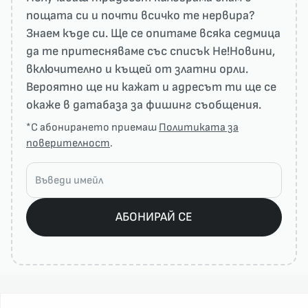
пощата си и почти всичко те нервира?
Знаем къде си. Ще се опитаме всяка седмица
да те притесняваме със списък He!Новини,
включително и къщей от златни орли.
Вероятно ще ни кажат и адресът ти ще се
окаже в датабаза за фишинг съобщения.
*С абонирането приемаш
Политиката за
поверителност
.
АБОНИРАЙ СЕ