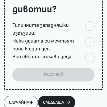
дивотии?
Типичните западняшки
изгъзици.
Нека децата си мечтаят
поне в един ден.
Вси светии, хилави деца.
ГЛАСУВАЙ
СЛУЧАЙНА
СЛЕДВАЩА