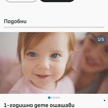
Подобни
/
1
5
1-годишно дете ошашави