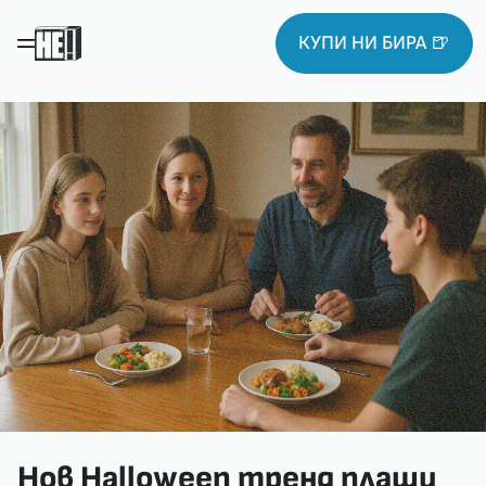
КУПИ НИ БИРА 🍺
Нов Halloween тренд плаши