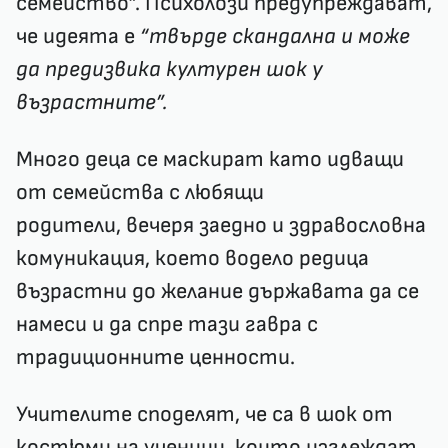
семейство”. Психолози предупреждават,
че идеята е
“твърде скандална и може
да предизвика културен шок у
възрастните”.
Много деца се маскират като идващи
от семейства с любящи
родители, вечеря заедно и здравословна
комуникация, което водело редица
възрастни до желание държавата да се
намеси и да спре тази гавра с
традиционните ценности.
Учителите споделят, че са в шок от
костюми на ученици, които изглеждат