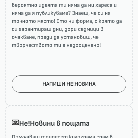
вероятно идеята ти няма да ни харесa и
няма да я публикуваме? Знаеш, че си на
точното място! Ето ни форма, с която да
си гарантираш дни, дори седмици в
очакване, преди да установиш, че
творчеството ти е недооценено!
НАПИШИ НЕ!НОВИНА
He!Новини в пощата
Получаваш тридесет килограма спам в