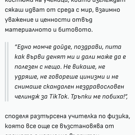
сякаш идват от среда с мир, взаимно
уважение и ценности отвъд
материалното и битовото.
“Едно момче дойде, поздрави, пита
как върви денят ми и дали може да е
полезен с нещо. Не викаше, не
удряше, не говореше цинизми и не
снимаше скандален нездравословен
челиндж за TikTok. Тръпки ме побиха!”,
споделя разтърсена учителка по физика,
която все още се възстановява от