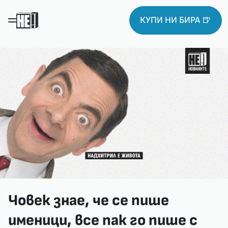
КУПИ НИ БИРА 🍺
Човек знае, че се пише
именици, все пак го пише с