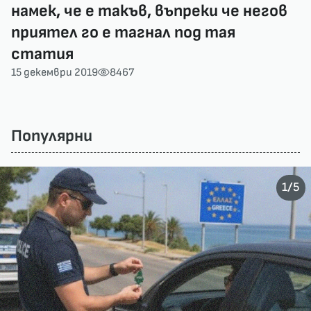
намек, че е такъв, въпреки че негов
приятел го е тагнал под тая
статия
15 декември 2019
8467
Популярни
/
1
5