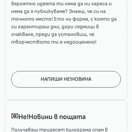
вероятно идеята ти няма да ни харесa и
няма да я публикуваме? Знаеш, че си на
точното място! Ето ни форма, с която да
си гарантираш дни, дори седмици в
очакване, преди да установиш, че
творчеството ти е недооценено!
НАПИШИ НЕ!НОВИНА
He!Новини в пощата
Получаваш тридесет килограма спам в