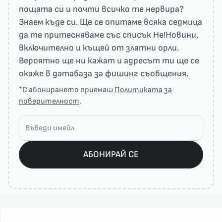
пощата си и почти всичко те нервира?
Знаем къде си. Ще се опитаме всяка седмица
да те притесняваме със списък He!Новини,
включително и къщей от златни орли.
Вероятно ще ни кажат и адресът ти ще се
окаже в датабаза за фишинг съобщения.
*С абонирането приемаш
Политиката за
поверителност
.
АБОНИРАЙ СЕ