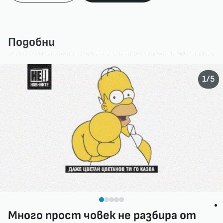
Подобни
/
1
5
Много прост човек не разбира от